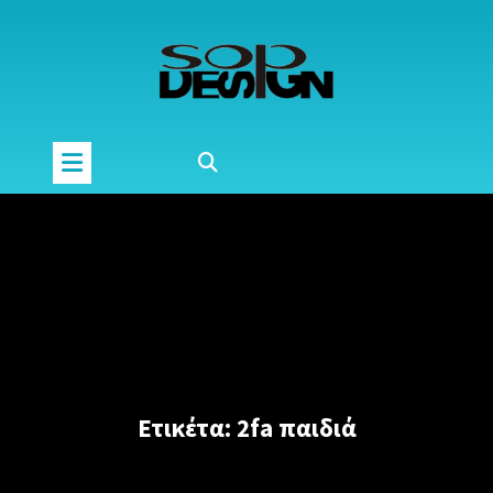
Μετάβαση
στο
περιεχόμενο
Ετικέτα:
2fa παιδιά