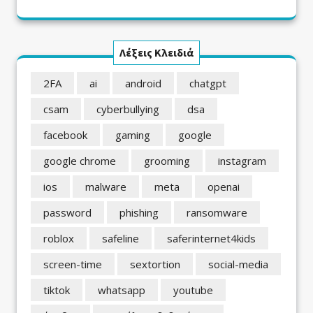
Λέξεις Κλειδιά
2FA
ai
android
chatgpt
csam
cyberbullying
dsa
facebook
gaming
google
google chrome
grooming
instagram
ios
malware
meta
openai
password
phishing
ransomware
roblox
safeline
saferinternet4kids
screen-time
sextortion
social-media
tiktok
whatsapp
youtube