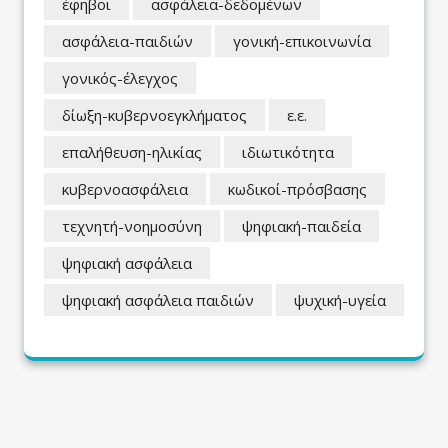
έφηβοι
ασφάλεια-δεδομένων
ασφάλεια-παιδιών
γονική-επικοινωνία
γονικός-έλεγχος
δίωξη-κυβερνοεγκλήματος
ε.ε.
επαλήθευση-ηλικίας
ιδιωτικότητα
κυβερνοασφάλεια
κωδικοί-πρόσβασης
τεχνητή-νοημοσύνη
ψηφιακή-παιδεία
ψηφιακή ασφάλεια
ψηφιακή ασφάλεια παιδιών
ψυχική-υγεία