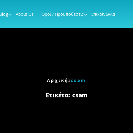
Blog
About Us
Όροι / Προυποθέσεις
Επικοινωνία
»
Αρχική
csam
Ετικέτα:
csam