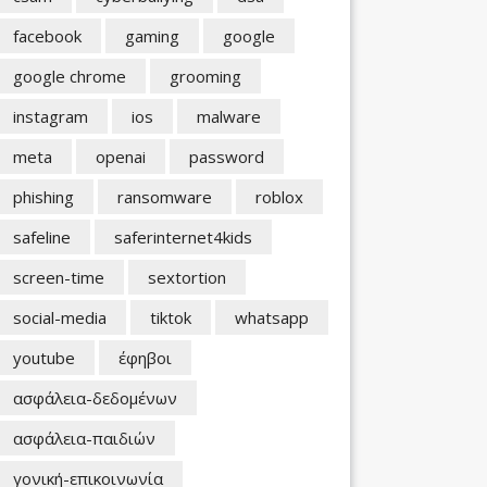
facebook
gaming
google
google chrome
grooming
instagram
ios
malware
meta
openai
password
phishing
ransomware
roblox
safeline
saferinternet4kids
screen-time
sextortion
social-media
tiktok
whatsapp
youtube
έφηβοι
ασφάλεια-δεδομένων
ασφάλεια-παιδιών
γονική-επικοινωνία