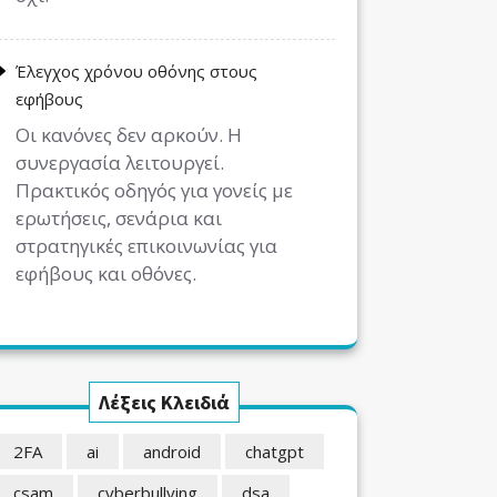
Έλεγχος χρόνου οθόνης στους
εφήβους
Οι κανόνες δεν αρκούν. Η
συνεργασία λειτουργεί.
Πρακτικός οδηγός για γονείς με
ερωτήσεις, σενάρια και
στρατηγικές επικοινωνίας για
εφήβους και οθόνες.
Λέξεις Κλειδιά
2FA
ai
android
chatgpt
csam
cyberbullying
dsa