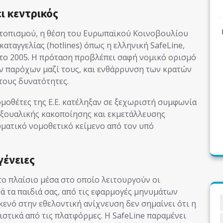
ι κεντρικός
ντοπισμού, η θέση του Ευρωπαϊκού Κοινοβουλίου
αταγγελίας (hotlines) όπως η ελληνική SafeLine,
το 2005. Η πρόταση προβλέπει σαφή νομικό ορισμό
ν παρόχων μαζί τους, και ενθάρρυνση των κρατών
τους δυνατότητες.
ομοθέτες της Ε.Ε. κατέληξαν σε ξεχωριστή συμφωνία
εξουαλικής κακοποίησης και εκμετάλλευσης
ματικό νομοθετικό κείμενο από τον υπό
γένειες
το πλαίσιο μέσα στο οποίο λειτουργούν οι
 τα παιδιά σας, από τις εφαρμογές μηνυμάτων
κενό στην εθελοντική ανίχνευση δεν σημαίνει ότι η
στικά από τις πλατφόρμες. Η SafeLine παραμένει