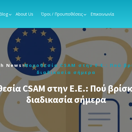
Blog
About Us
Όροι / Προυποθέσεις
Επικοινωνία
»
ch News
Νομοθεσία CSAM στην Ε.Ε.: Πού βρ
διαδικασία σήμερα
εσία CSAM στην Ε.Ε.: Πού βρίσκ
διαδικασία σήμερα