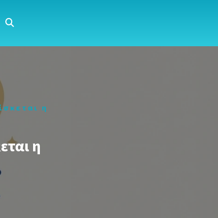
ίσκεται η
εται η