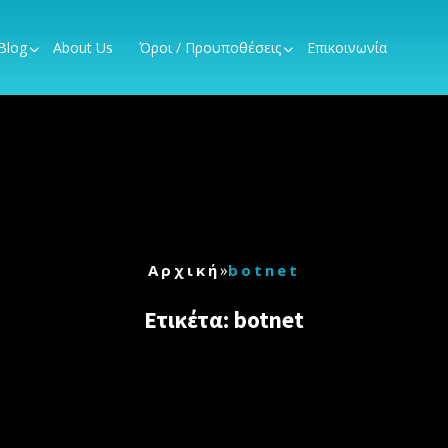
Blog
About Us
Όροι / Προυποθέσεις
Επικοινωνία
»
Αρχική
botnet
Ετικέτα:
botnet