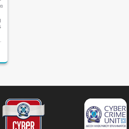
α
η
s
.