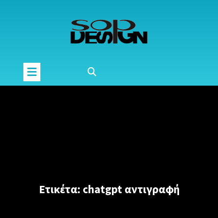
Μετάβαση
στο
περιεχόμενο
Ετικέτα:
chatgpt αντιγραφή