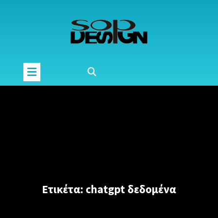
Μετάβαση
στο
περιεχόμενο
Ετικέτα:
chatgpt δεδομένα