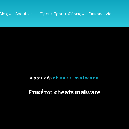
Blog
About Us
Όροι / Προυποθέσεις
Επικοινωνία
»
Αρχική
cheats malware
Ετικέτα:
cheats malware