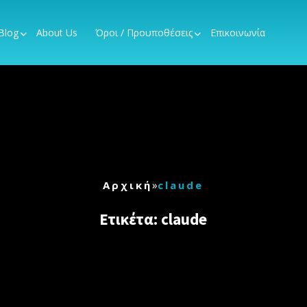
Blog
About Us
Όροι / Προυποθέσεις
Επικοινωνία
»
Αρχική
claude
Ετικέτα:
claude