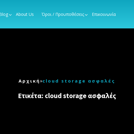
Blog
About Us
Όροι / Προυποθέσεις
Επικοινωνία
»
Αρχική
cloud storage ασφαλές
Ετικέτα:
cloud storage ασφαλές