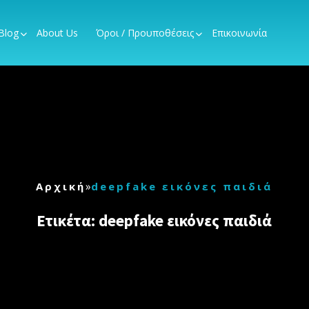
Blog
About Us
Όροι / Προυποθέσεις
Επικοινωνία
»
Αρχική
deepfake εικόνες παιδιά
Ετικέτα:
deepfake εικόνες παιδιά