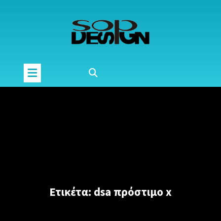
Μετάβαση
στο
περιεχόμενο
Ετικέτα:
dsa πρόστιμο x