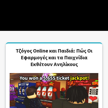
Τζόγος Online και Παιδιά: Πώς Οι
Εφαρμογές και τα Παιχνίδια
Εκθέτουν Ανηλίκους