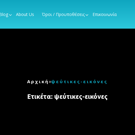
Blog
About Us
Όροι / Προυποθέσεις
Επικοινωνία
»
Αρχική
ψεύτικες-εικόνες
Ετικέτα:
ψεύτικες-εικόνες