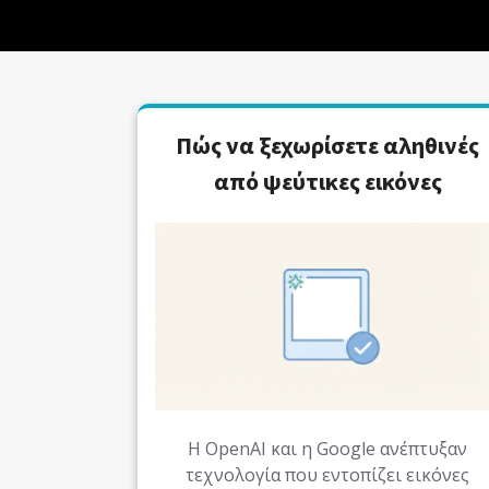
Πώς να ξεχωρίσετε αληθινές
από ψεύτικες εικόνες
Η OpenAI και η Google ανέπτυξαν
τεχνολογία που εντοπίζει εικόνες