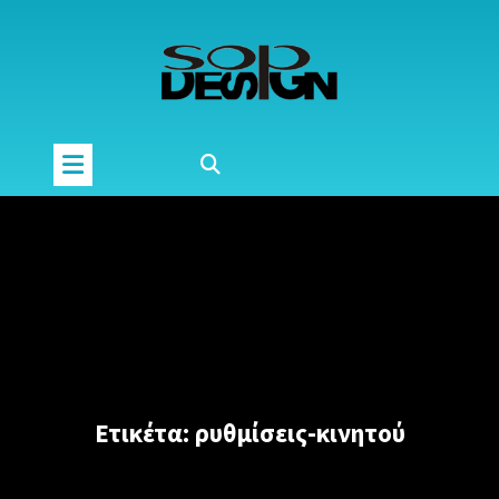
Μετάβαση
στο
περιεχόμενο
Ετικέτα:
ρυθμίσεις-κινητού