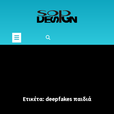
Μετάβαση
στο
περιεχόμενο
Ετικέτα:
deepfakes παιδιά