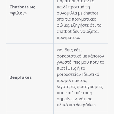
Παρατηρήστε αν το
Chatbots ως
παιδί προτιμά τη
«φίλοι»
συνομιλία με chatbot
από τις πραγματικές
φιλίες. Εξηγήστε ότι το
chatbot δεν νοιάζεται
πραγματικά.
«Αν δεις κάτι
σοκαριστικό με κάποιον
γνωστό, πες μου πριν το
πιστέψεις ή το
μοιραστείς.» Ιδιωτικό
Deepfakes
προφίλ παντού,
λιγότερες φωτογραφίες
που κατ’ επέκταση
σημαίνει λιγότερο
υλικό για deepfakes.