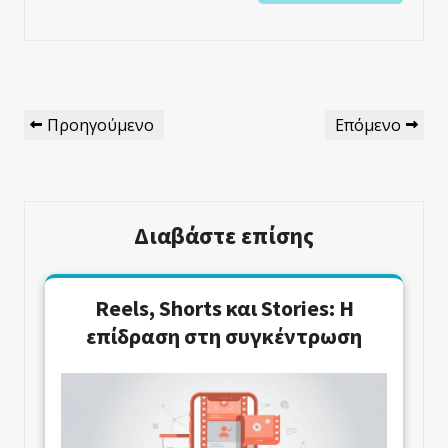
Πλοήγηση
Προηγούμενο
Επόμενο
Προηγούμενο
Επόμενο
Άρθρων
Άρθρο
Άρθρο
Διαβάστε επίσης
Reels, Shorts και Stories: Η
επίδραση στη συγκέντρωση