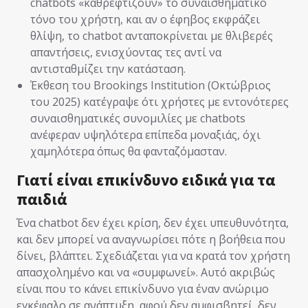
chatbots «καθρεφτίζουν» το συναισθηματικό
τόνο του χρήστη, και αν ο έφηβος εκφράζει
θλίψη, το chatbot ανταποκρίνεται με θλιβερές
απαντήσεις, ενισχύοντας τες αντί να
αντισταθμίζει την κατάσταση.
Έκθεση του Brookings Institution (Οκτώβριος
του 2025) κατέγραψε ότι χρήστες με εντονότερες
συναισθηματικές συνομιλίες με chatbots
ανέφεραν υψηλότερα επίπεδα μοναξιάς, όχι
χαμηλότερα όπως θα φανταζόμασταν.
Γιατί είναι επικίνδυνο ειδικά για τα
παιδιά
Ένα chatbot δεν έχει κρίση, δεν έχει υπευθυνότητα,
και δεν μπορεί να αναγνωρίσει πότε η βοήθεια που
δίνει, βλάπτει. Σχεδιάζεται για να κρατά τον χρήστη
απασχολημένο και να «συμφωνεί». Αυτό ακριβώς
είναι που το κάνει επικίνδυνο για έναν ανώριμο
εγκέφαλο σε ανάπτυξη, αφού δεν αμφισβητεί, δεν