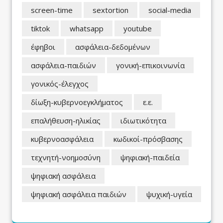
screen-time
sextortion
social-media
tiktok
whatsapp
youtube
έφηβοι
ασφάλεια-δεδομένων
ασφάλεια-παιδιών
γονική-επικοινωνία
γονικός-έλεγχος
δίωξη-κυβερνοεγκλήματος
ε.ε.
επαλήθευση-ηλικίας
ιδιωτικότητα
κυβερνοασφάλεια
κωδικοί-πρόσβασης
τεχνητή-νοημοσύνη
ψηφιακή-παιδεία
ψηφιακή ασφάλεια
ψηφιακή ασφάλεια παιδιών
ψυχική-υγεία