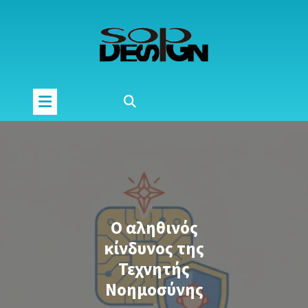
Μετάβαση
στο
περιεχόμενο
Ο αληθινός
κίνδυνος της
Τεχνητής
Νοημοσύνης