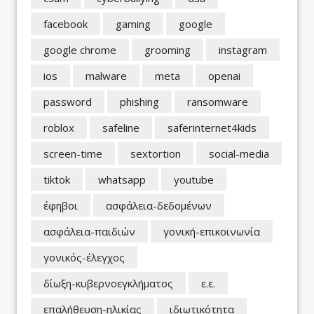
facebook
gaming
google
google chrome
grooming
instagram
ios
malware
meta
openai
password
phishing
ransomware
roblox
safeline
saferinternet4kids
screen-time
sextortion
social-media
tiktok
whatsapp
youtube
έφηβοι
ασφάλεια-δεδομένων
ασφάλεια-παιδιών
γονική-επικοινωνία
γονικός-έλεγχος
δίωξη-κυβερνοεγκλήματος
ε.ε.
επαλήθευση-ηλικίας
ιδιωτικότητα