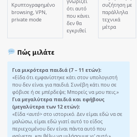
γνωρίζει
Κρυπτογραφημένο
συζήτηση με
ότι αυτό
browsing, VPN,
παράλληλα
που κάνει
private mode
τεχνικά
δεν θα
μέτρα
εγκριθεί
Πώς μιλάτε
Για μικρότερα παιδιά (7 – 11 ετών):
«Είδα ότι εμφανίστηκε κάτι στον υπολογιστή
που δεν είναι για παιδιά. Συνέβη κάτι που σε
φόβισε ή σε μπέρδεψε; Μπορείς να μου πεις.»
Για μεγαλύτερα παιδιά και εφήβους
(μεγαλύτερα των 12 ετών):
«Είδα <
αυτό>
στο ιστορικό. Δεν είμαι εδώ να σε
μαλώσω, είμαι εδώ γιατί αυτό το είδος
περιεχομένου δεν είναι πάντα αυτό που
φαίνεται, και θέλω να μιλήσουμε γι’ αυτό.»