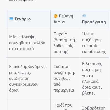
Πιθανή
Σενάριο
Αιτία
Προσέγγιση
Τυχαίο
Ήρεμη
Μία επίσκεψη,
(διαφήμιση,
συζήτηση,
ασυνήθιστη σελίδα
λάθος link,
ευκαιρία
στο ιστορικό
pop-up)
εκπαίδευσης
Ειλικρινής
Επαναλαμβανόμενες
Σκόπιμη
συζήτηση
επισκέψεις,
αναζήτηση,
για τα
αναζήτηση
συνήθως
ηλικιακά
συγκεκριμένων
από
όρια και τι
όρων
περιέργεια
βλέπει
Παιδί που
Σοβαρότερη