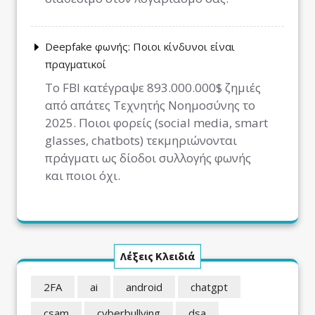
Deepfake φωνής: Ποιοι κίνδυνοι είναι
πραγματικοί
Το FBI κατέγραψε 893.000.000$ ζημιές
από απάτες Τεχνητής Νοημοσύνης το
2025. Ποιοι φορείς (social media, smart
glasses, chatbots) τεκμηριώνονται
πράγματι ως δίοδοι συλλογής φωνής
και ποιοι όχι.
Λέξεις Κλειδιά
2FA
ai
android
chatgpt
csam
cyberbullying
dsa