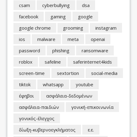
csam
cyberbullying
dsa
facebook
gaming
google
google chrome
grooming
instagram
ios
malware
meta
openai
password
phishing
ransomware
roblox
safeline
saferinternet4kids
screen-time
sextortion
social-media
tiktok
whatsapp
youtube
έφηβοι
ασφάλεια-δεδομένων
ασφάλεια-παιδιών
γονική-επικοινωνία
γονικός-έλεγχος
δίωξη-κυβερνοεγκλήματος
ε.ε.