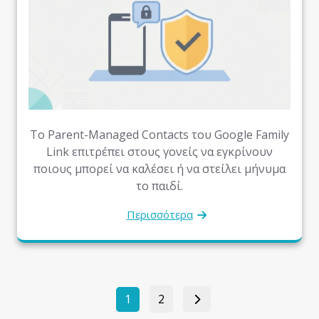
Το Parent-Managed Contacts του Google Family
Link επιτρέπει στους γονείς να εγκρίνουν
ποιους μπορεί να καλέσει ή να στείλει μήνυμα
το παιδί.
Περισσότερα
Σελιδοποίηση
Σελίδα
Σελίδα
1
2
άρθρων