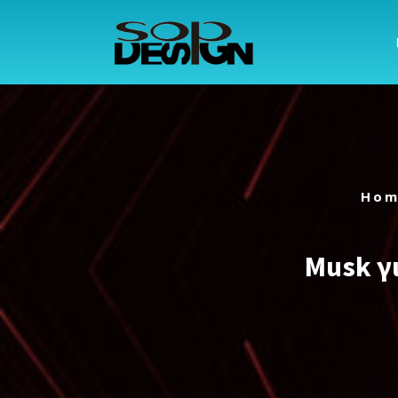
Μετάβαση
στο
περιεχόμενο
Hom
Musk γ