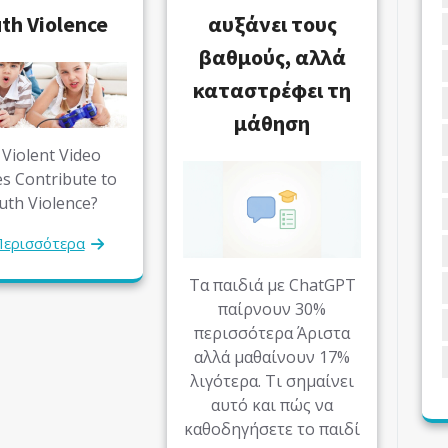
th Violence
αυξάνει τους
βαθμούς, αλλά
καταστρέφει τη
μάθηση
Violent Video
s Contribute to
uth Violence?
ερισσότερα
Τα παιδιά με ChatGPT
παίρνουν 30%
περισσότερα Άριστα
αλλά μαθαίνουν 17%
λιγότερα. Τι σημαίνει
αυτό και πώς να
καθοδηγήσετε το παιδί