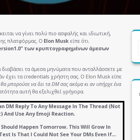
κειται να γίνει πολύ πιο ασφαλής και ιδιωτική,
της πλατφόρμας. Ο
Elon Musk
είπε ότι
ersion1.0” των κρυπτογραφημένων άμεσων
να διαβάσει τα άμεσα μηνύματα που ανταλλάσσετε με
ν έχει τα credentials χρήστη σας. Ο Elon Musk είπε
 θα μπορούσε να δει τα DM σας ακόμα κι αν υπήρχε ένα
νατότητα αυτή θα εξελιχθεί γρήγορα.
Can DM Reply To Any Message In The Thread (Not
) And Use Any Emoji Reaction.
 Should Happen Tomorrow. This Will Grow In
 Test Is That I Could Not See Your DMs Even If…