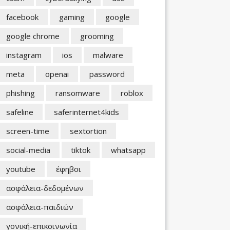
facebook
gaming
google
google chrome
grooming
instagram
ios
malware
meta
openai
password
phishing
ransomware
roblox
safeline
saferinternet4kids
screen-time
sextortion
social-media
tiktok
whatsapp
youtube
έφηβοι
ασφάλεια-δεδομένων
ασφάλεια-παιδιών
γονική-επικοινωνία