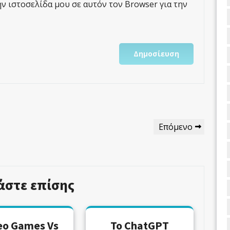
ην ιστοσελίδα μου σε αυτόν τον Browser για την
Επόμενο
Επόμενο
Άρθρο
άστε επίσης
eo Games Vs
Το ChatGPT