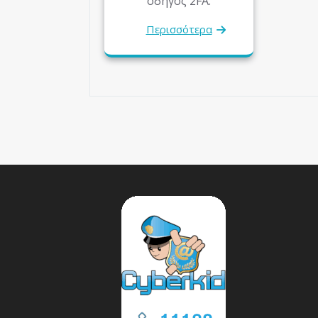
οδηγός 2FA.
Περισσότερα