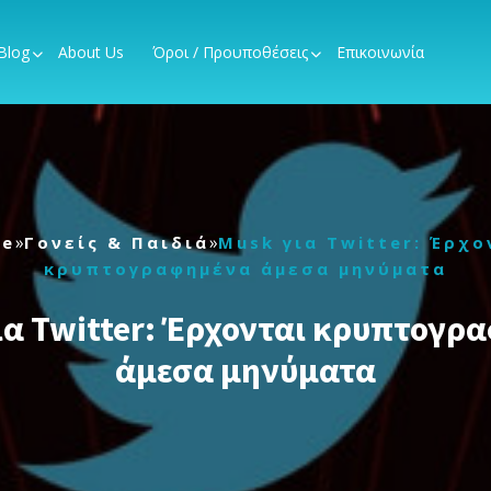
Blog
About Us
Όροι / Προυποθέσεις
Επικοινωνία
»
»
e
Γονείς & Παιδιά
Musk για Twitter: Έρχο
κρυπτογραφημένα άμεσα μηνύματα
ια Twitter: Έρχονται κρυπτογρ
άμεσα μηνύματα