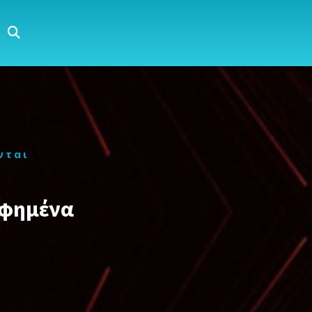
νται
αφημένα