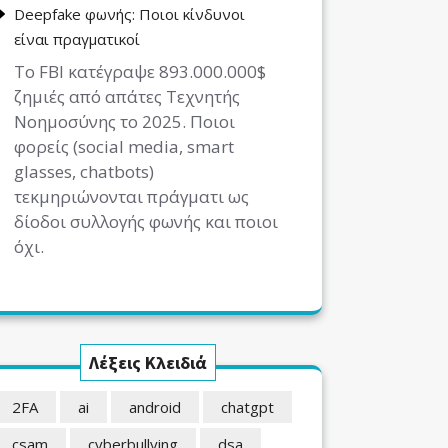
Deepfake φωνής: Ποιοι κίνδυνοι
είναι πραγματικοί
Το FBI κατέγραψε 893.000.000$
ζημιές από απάτες Τεχνητής
Νοημοσύνης το 2025. Ποιοι
φορείς (social media, smart
glasses, chatbots)
τεκμηριώνονται πράγματι ως
δίοδοι συλλογής φωνής και ποιοι
όχι.
Λέξεις Κλειδιά
2FA
ai
android
chatgpt
csam
cyberbullying
dsa