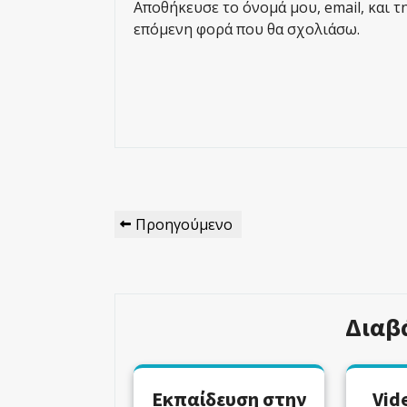
Αποθήκευσε το όνομά μου, email, και τ
επόμενη φορά που θα σχολιάσω.
Πλοήγηση
Προηγούμενο
Προηγούμενο
Άρθρων
Άρθρο
Διαβ
Εκπαίδευση στην
Vid