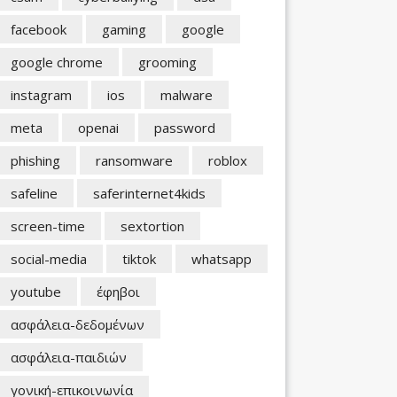
facebook
gaming
google
google chrome
grooming
instagram
ios
malware
meta
openai
password
phishing
ransomware
roblox
safeline
saferinternet4kids
screen-time
sextortion
social-media
tiktok
whatsapp
youtube
έφηβοι
ασφάλεια-δεδομένων
ασφάλεια-παιδιών
γονική-επικοινωνία