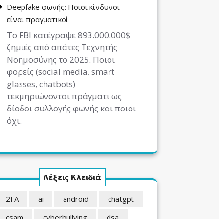
Deepfake φωνής: Ποιοι κίνδυνοι
είναι πραγματικοί
Το FBI κατέγραψε 893.000.000$
ζημιές από απάτες Τεχνητής
Νοημοσύνης το 2025. Ποιοι
φορείς (social media, smart
glasses, chatbots)
τεκμηριώνονται πράγματι ως
δίοδοι συλλογής φωνής και ποιοι
όχι.
Λέξεις Κλειδιά
2FA
ai
android
chatgpt
csam
cyberbullying
dsa