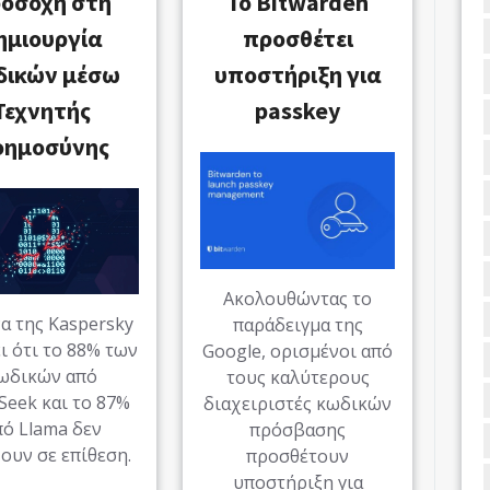
οσοχή στη
Το Bitwarden
ημιουργία
προσθέτει
δικών μέσω
υποστήριξη για
Τεχνητής
passkey
οημοσύνης
Ακολουθώντας το
α της Kaspersky
παράδειγμα της
ι ότι το 88% των
Google, ορισμένοι από
ωδικών από
τους καλύτερους
eek και το 87%
διαχειριστές κωδικών
πό Llama δεν
πρόσβασης
ουν σε επίθεση.
προσθέτουν
υποστήριξη για