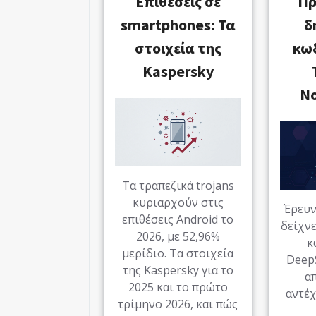
Επιθέσεις σε
Πρ
smartphones: Τα
δ
στοιχεία της
κω
Kaspersky
Ν
Τα τραπεζικά trojans
κυριαρχούν στις
Έρευν
επιθέσεις Android το
δείχνε
2026, με 52,96%
κ
μερίδιο. Τα στοιχεία
DeepS
της Kaspersky για το
α
2025 και το πρώτο
αντέχ
τρίμηνο 2026, και πώς