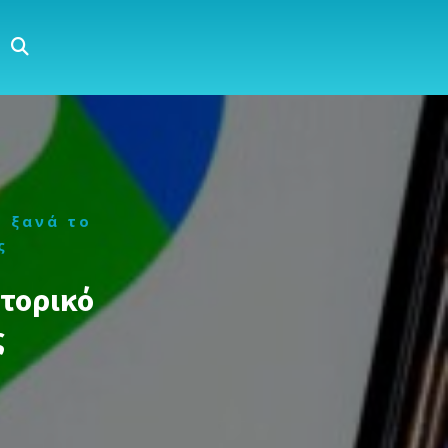
 ξανά το
ς
στορικό
ς