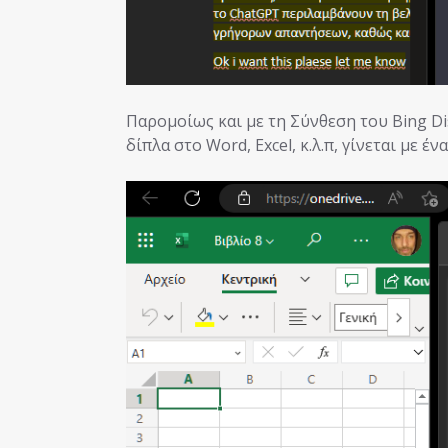
Παρομοίως και με τη Σύνθεση του Bing Di
δίπλα στο Word, Excel, κ.λ.π, γίνεται με ένα