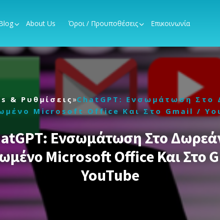
Blog
About Us
Όροι / Προυποθέσεις
Επικοινωνία
»
ps & Ρυθμίσεις
ChatGPT: Ενσωμάτωση Στο 
μένο Microsoft Office Και Στο Gmail / Y
atGPT: Ενσωμάτωση Στο Δωρεά
μένο Microsoft Office Και Στο G
YouTube