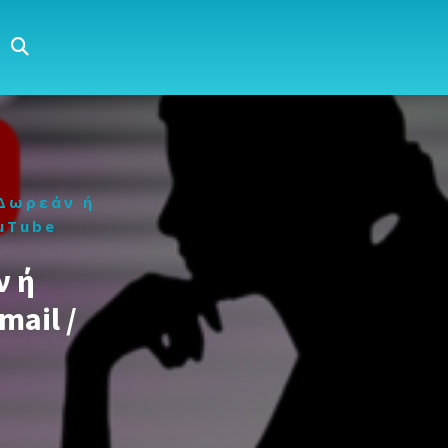
Δωρεάν ή
ouTube
ν ή
mail /