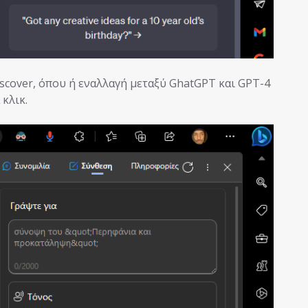
scover, όπου ή εναλλαγή μεταξύ GhatGPT και GPT-4
 κλικ.