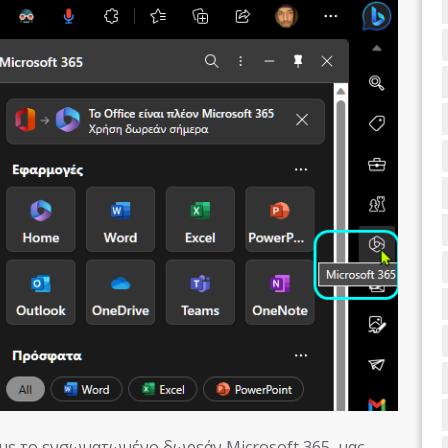
 με το ενσωματωμένο δωρεάν Microsoft 365, μας