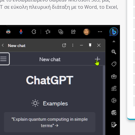
 σε εύκολη πλευρική διάταξη με το Word, το Excel,