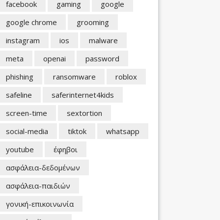
facebook
gaming
google
google chrome
grooming
instagram
ios
malware
meta
openai
password
phishing
ransomware
roblox
safeline
saferinternet4kids
screen-time
sextortion
social-media
tiktok
whatsapp
youtube
έφηβοι
ασφάλεια-δεδομένων
ασφάλεια-παιδιών
γονική-επικοινωνία