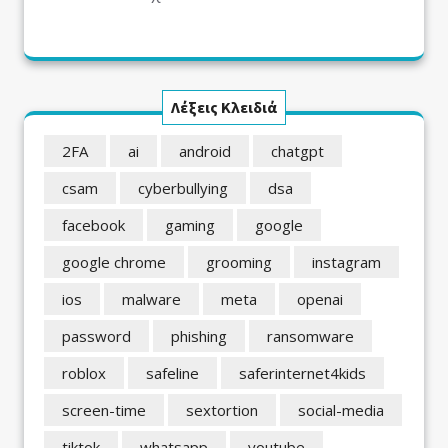
Λέξεις Κλειδιά
2FA
ai
android
chatgpt
csam
cyberbullying
dsa
facebook
gaming
google
google chrome
grooming
instagram
ios
malware
meta
openai
password
phishing
ransomware
roblox
safeline
saferinternet4kids
screen-time
sextortion
social-media
tiktok
whatsapp
youtube