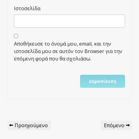
Ιστοσελίδα
Αποθήκευσε το όνομά μου, email, και την
ιστοσελίδα μου σε αυτόν τον Browser για την
επόμενη φορά που θα σχολιάσω.
Πλοήγηση
Προηγούμενο
Επόμενο
Προηγούμενο
Επόμενο
Άρθρων
Άρθρο
Άρθρο