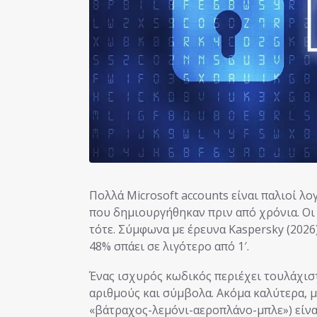
Πολλά Microsoft accounts είναι παλιοί λο
που δημιουργήθηκαν πριν από χρόνια. Οι
τότε. Σύμφωνα με έρευνα Kaspersky (2026
48% σπάει σε λιγότερο από 1′.
Ένας ισχυρός κωδικός περιέχει τουλάχιστ
αριθμούς και σύμβολα. Ακόμα καλύτερα, μι
«βάτραχος-λεμόνι-αεροπλάνο-μπλε») είναι