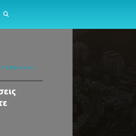
ς Ρυθμίσεις
σεις
τε