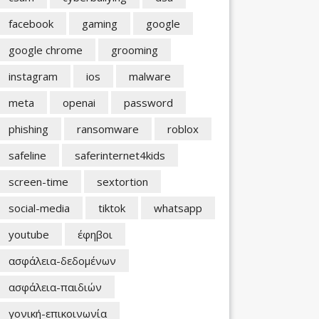
facebook
gaming
google
google chrome
grooming
instagram
ios
malware
meta
openai
password
phishing
ransomware
roblox
safeline
saferinternet4kids
screen-time
sextortion
social-media
tiktok
whatsapp
youtube
έφηβοι
ασφάλεια-δεδομένων
ασφάλεια-παιδιών
γονική-επικοινωνία