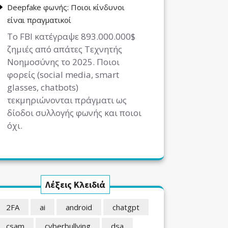
Deepfake φωνής: Ποιοι κίνδυνοι
είναι πραγματικοί
Το FBI κατέγραψε 893.000.000$
ζημιές από απάτες Τεχνητής
Νοημοσύνης το 2025. Ποιοι
φορείς (social media, smart
glasses, chatbots)
τεκμηριώνονται πράγματι ως
δίοδοι συλλογής φωνής και ποιοι
όχι.
Λέξεις Κλειδιά
2FA
ai
android
chatgpt
csam
cyberbullying
dsa