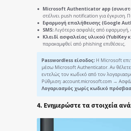
Microsoft Authenticator app (συνιστ
στέλνει push notification για έγκριση.
Εφαρμογή επαλήθευσης (Google Authe
SMS:
Λιγότερο ασφαλές από εφαρμογή, 
Κλειδί ασφαλείας υλικού (YubiKey κ.
παρακαμφθεί από phishing επιθέσεις.
Passwordless είσοδος:
Η Microsoft επι
μέσω Microsoft Authenticator. Αν θέλετ
εντελώς τον κωδικό από τον λογαριασμό
Ρύθμιση: account.microsoft.com → Ασφ
Λογαριασμός χωρίς κωδικό πρόσβα
4. Ενημερώστε τα στοιχεία αν