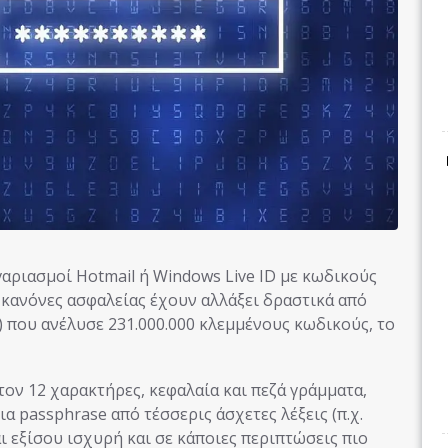
γαριασμοί Hotmail ή Windows Live ID με κωδικούς
 κανόνες ασφαλείας έχουν αλλάξει δραστικά από
) που ανέλυσε 231.000.000 κλεμμένους κωδικούς, το
ον 12 χαρακτήρες, κεφαλαία και πεζά γράμματα,
α passphrase από τέσσερις άσχετες λέξεις (π.χ.
 εξίσου ισχυρή και σε κάποιες περιπτώσεις πιο