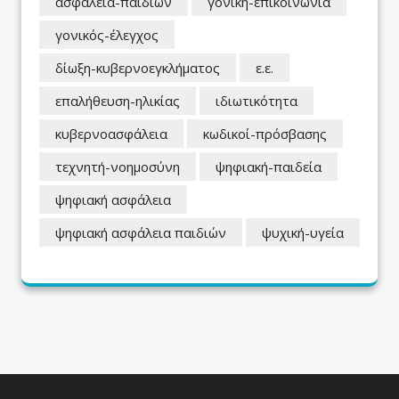
ασφάλεια-παιδιών
γονική-επικοινωνία
γονικός-έλεγχος
δίωξη-κυβερνοεγκλήματος
ε.ε.
επαλήθευση-ηλικίας
ιδιωτικότητα
κυβερνοασφάλεια
κωδικοί-πρόσβασης
τεχνητή-νοημοσύνη
ψηφιακή-παιδεία
ψηφιακή ασφάλεια
ψηφιακή ασφάλεια παιδιών
ψυχική-υγεία