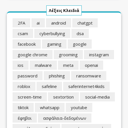
Λέξεις Κλειδιά
2FA
ai
android
chatgpt
csam
cyberbullying
dsa
facebook
gaming
google
google chrome
grooming
instagram
ios
malware
meta
openai
password
phishing
ransomware
roblox
safeline
saferinternet4kids
screen-time
sextortion
social-media
tiktok
whatsapp
youtube
έφηβοι
ασφάλεια-δεδομένων