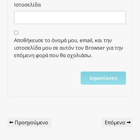
Ιστοσελίδα
Αποθήκευσε το όνομά μου, email, και την
ιστοσελίδα μου σε αυτόν τον Browser για την
επόμενη φορά που θα σχολιάσω.
Πλοήγηση
Προηγούμενο
Επόμενο
Προηγούμενο
Επόμενο
Άρθρων
Άρθρο
Άρθρο