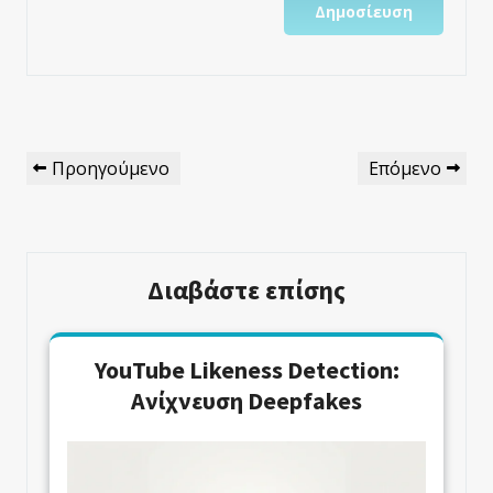
Πλοήγηση
Προηγούμενο
Επόμενο
Προηγούμενο
Επόμενο
Άρθρων
Άρθρο
Άρθρο
Διαβάστε επίσης
YouTube Likeness Detection:
Ανίχνευση Deepfakes