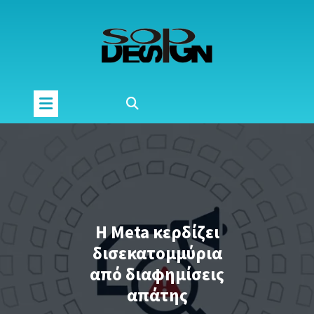
Μετάβαση
στο
περιεχόμενο
Η Meta κερδίζει
δισεκατομμύρια
από διαφημίσεις
απάτης