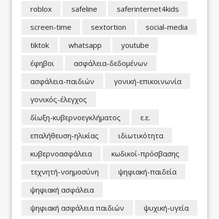
roblox
safeline
saferinternet4kids
screen-time
sextortion
social-media
tiktok
whatsapp
youtube
έφηβοι
ασφάλεια-δεδομένων
ασφάλεια-παιδιών
γονική-επικοινωνία
γονικός-έλεγχος
δίωξη-κυβερνοεγκλήματος
ε.ε.
επαλήθευση-ηλικίας
ιδιωτικότητα
κυβερνοασφάλεια
κωδικοί-πρόσβασης
τεχνητή-νοημοσύνη
ψηφιακή-παιδεία
ψηφιακή ασφάλεια
ψηφιακή ασφάλεια παιδιών
ψυχική-υγεία