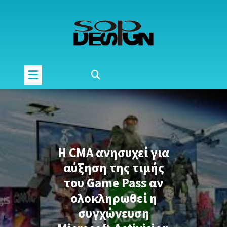
Μετάβαση
στο
περιεχόμενο
Η CMA ανησυχεί για
αύξηση της τιμής
του Game Pass αν
ολοκληρωθεί η
συγχώνευση