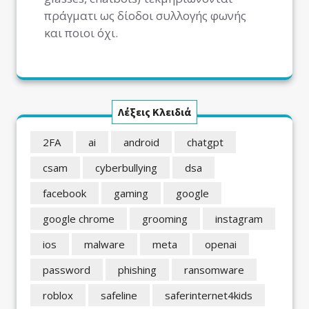
πράγματι ως δίοδοι συλλογής φωνής
και ποιοι όχι.
Λέξεις Κλειδιά
2FA
ai
android
chatgpt
csam
cyberbullying
dsa
facebook
gaming
google
google chrome
grooming
instagram
ios
malware
meta
openai
password
phishing
ransomware
roblox
safeline
saferinternet4kids