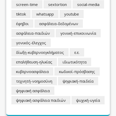
screen-time
sextortion
social-media
tiktok
whatsapp
youtube
έφηβοι
ασφάλεια-δεδομένων
ασφάλεια-παιδιών
γονική-επικοινωνία
γονικός-έλεγχος
δίωξη-κυβερνοεγκλήματος
ε.ε.
επαλήθευση-ηλικίας
ιδιωτικότητα
κυβερνοασφάλεια
κωδικοί-πρόσβασης
τεχνητή-νοημοσύνη
ψηφιακή-παιδεία
ψηφιακή ασφάλεια
ψηφιακή ασφάλεια παιδιών
ψυχική-υγεία