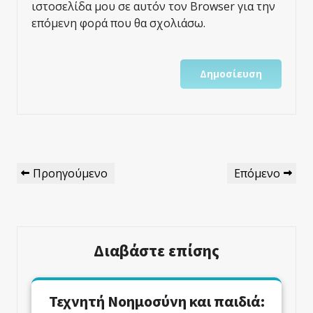
ιστοσελίδα μου σε αυτόν τον Browser για την
επόμενη φορά που θα σχολιάσω.
Πλοήγηση
Προηγούμενο
Επόμενο
Προηγούμενο
Επόμενο
Άρθρων
Άρθρο
Άρθρο
Διαβάστε επίσης
Τεχνητή Νοημοσύνη και παιδιά: