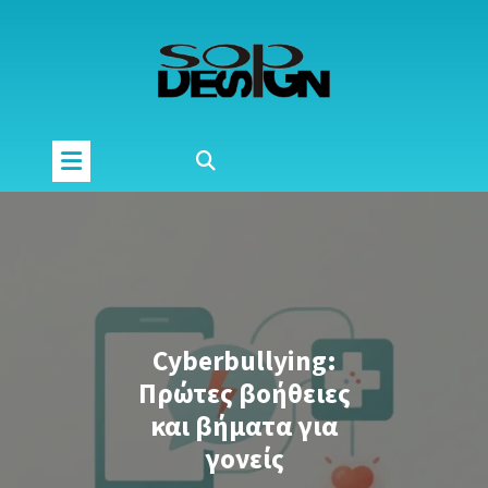
Μετάβαση
στο
περιεχόμενο
Cyberbullying:
Πρώτες βοήθειες
και βήματα για
γονείς