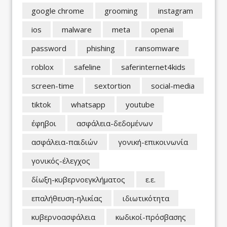
google chrome
grooming
instagram
ios
malware
meta
openai
password
phishing
ransomware
roblox
safeline
saferinternet4kids
screen-time
sextortion
social-media
tiktok
whatsapp
youtube
έφηβοι
ασφάλεια-δεδομένων
ασφάλεια-παιδιών
γονική-επικοινωνία
γονικός-έλεγχος
δίωξη-κυβερνοεγκλήματος
ε.ε.
επαλήθευση-ηλικίας
ιδιωτικότητα
κυβερνοασφάλεια
κωδικοί-πρόσβασης