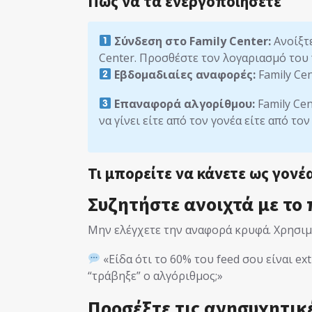
Πώς να τα ενεργοποιήσετε
Σύνδεση στο Family Center:
Ανοίξτε
Center. Προσθέστε τον λογαριασμό του π
Εβδομαδιαίες αναφορές:
Family Cen
Επαναφορά αλγορίθμου:
Family Ce
να γίνει είτε από τον γονέα είτε από τον
Τι μπορείτε να κάνετε ως γονέ
Συζητήστε ανοιχτά με το
Μην ελέγχετε την αναφορά κρυφά. Χρησιμ
«Είδα ότι το 60% του feed σου είναι ex
“τράβηξε” ο αλγόριθμος;»
Προσέξτε τις ανησυχητικ