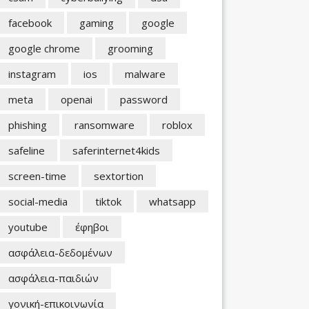
facebook
gaming
google
google chrome
grooming
instagram
ios
malware
meta
openai
password
phishing
ransomware
roblox
safeline
saferinternet4kids
screen-time
sextortion
social-media
tiktok
whatsapp
youtube
έφηβοι
ασφάλεια-δεδομένων
ασφάλεια-παιδιών
γονική-επικοινωνία