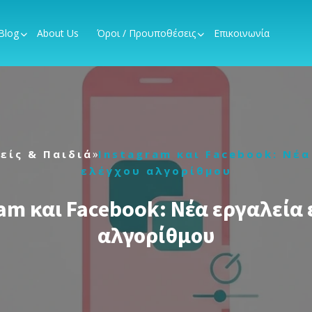
Blog
About Us
Όροι / Προυποθέσεις
Επικοινωνία
»
είς & Παιδιά
Instagram και Facebook: Νέα
ελέγχου αλγορίθμου
am και Facebook: Νέα εργαλεία
αλγορίθμου