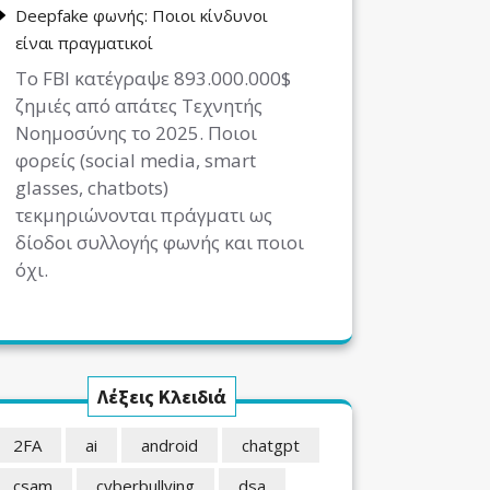
Deepfake φωνής: Ποιοι κίνδυνοι
είναι πραγματικοί
Το FBI κατέγραψε 893.000.000$
ζημιές από απάτες Τεχνητής
Νοημοσύνης το 2025. Ποιοι
φορείς (social media, smart
glasses, chatbots)
τεκμηριώνονται πράγματι ως
δίοδοι συλλογής φωνής και ποιοι
όχι.
Λέξεις Κλειδιά
2FA
ai
android
chatgpt
csam
cyberbullying
dsa