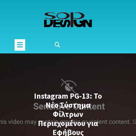
Μετάβαση
στο
περιεχόμενο
Instagram PG-13: Το
Νέο Σύστημα
Φίλτρων
Περιεχομένου για
Εφήβους