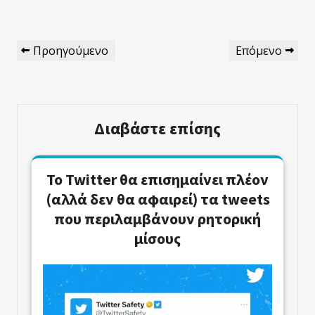
Πλοήγηση
Προηγούμενο
Επόμενο
Προηγούμενο
Επόμενο
Άρθρων
Άρθρο
Άρθρο
Διαβάστε επίσης
Το Twitter θα επισημαίνει πλέον
(αλλά δεν θα αφαιρεί) τα tweets
που περιλαμβάνουν ρητορική
μίσους