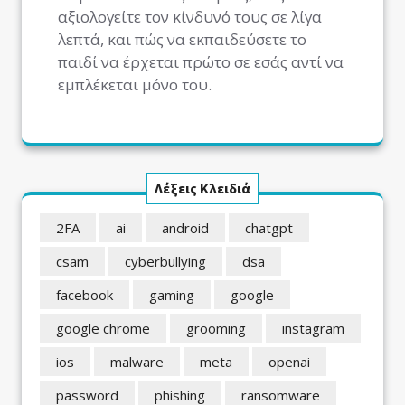
αξιολογείτε τον κίνδυνό τους σε λίγα
λεπτά, και πώς να εκπαιδεύσετε το
παιδί να έρχεται πρώτο σε εσάς αντί να
εμπλέκεται μόνο του.
Λέξεις Κλειδιά
2FA
ai
android
chatgpt
csam
cyberbullying
dsa
facebook
gaming
google
google chrome
grooming
instagram
ios
malware
meta
openai
password
phishing
ransomware