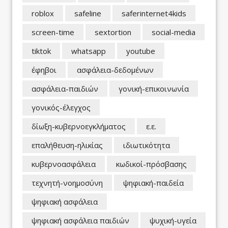
roblox
safeline
saferinternet4kids
screen-time
sextortion
social-media
tiktok
whatsapp
youtube
έφηβοι
ασφάλεια-δεδομένων
ασφάλεια-παιδιών
γονική-επικοινωνία
γονικός-έλεγχος
δίωξη-κυβερνοεγκλήματος
ε.ε.
επαλήθευση-ηλικίας
ιδιωτικότητα
κυβερνοασφάλεια
κωδικοί-πρόσβασης
τεχνητή-νοημοσύνη
ψηφιακή-παιδεία
ψηφιακή ασφάλεια
ψηφιακή ασφάλεια παιδιών
ψυχική-υγεία