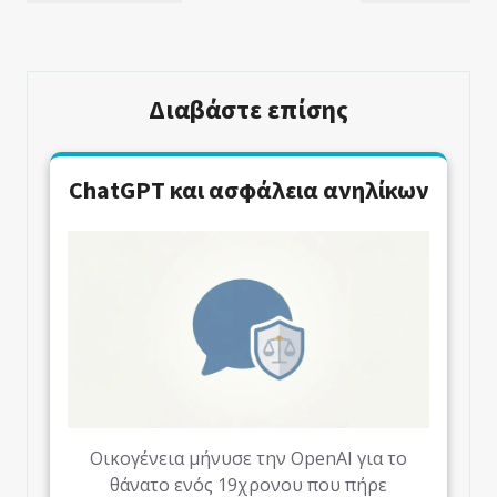
Άρθρων
Άρθρο
Άρθρο
Διαβάστε επίσης
ChatGPT και ασφάλεια ανηλίκων
Οικογένεια μήνυσε την OpenAI για το
θάνατο ενός 19χρονου που πήρε