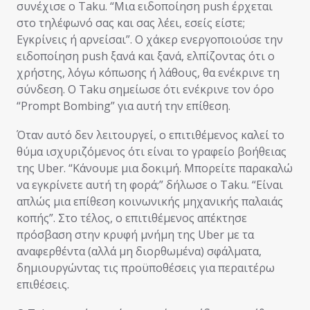
συνέχισε ο Taku. “Μια ειδοποίηση push έρχεται
στο τηλέφωνό σας και σας λέει, εσείς είστε;
Εγκρίνεις ή αρνείσαι”. Ο χάκερ ενεργοποιούσε την
ειδοποίηση push ξανά και ξανά, ελπίζοντας ότι ο
χρήστης, λόγω κόπωσης ή λάθους, θα ενέκρινε τη
σύνδεση. Ο Taku σημείωσε ότι ενέκρινε τον όρο
“Prompt Bombing” για αυτή την επίθεση.
Όταν αυτό δεν λειτουργεί, ο επιτιθέμενος καλεί το
θύμα ισχυριζόμενος ότι είναι το γραφείο βοήθειας
της Uber. “Κάνουμε μια δοκιμή. Μπορείτε παρακαλώ
να εγκρίνετε αυτή τη φορά;” δήλωσε ο Taku. “Είναι
απλώς μια επίθεση κοινωνικής μηχανικής παλαιάς
κοπής”. Στο τέλος, ο επιτιθέμενος απέκτησε
πρόσβαση στην κρυφή μνήμη της Uber με τα
αναφερθέντα (αλλά μη διορθωμένα) σφάλματα,
δημιουργώντας τις προϋποθέσεις για περαιτέρω
επιθέσεις.