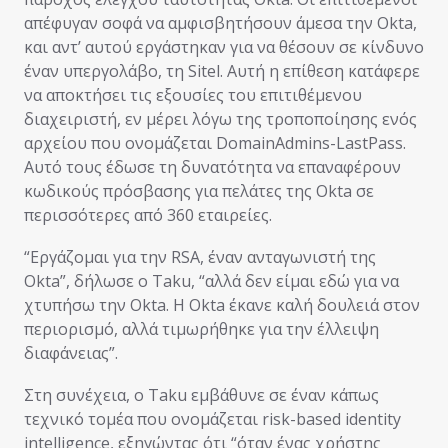
απέφυγαν σοφά να αμφισβητήσουν άμεσα την Okta,
και αντ’ αυτού εργάστηκαν για να θέσουν σε κίνδυνο
έναν υπεργολάβο, τη Sitel. Αυτή η επίθεση κατάφερε
να αποκτήσει τις εξουσίες του επιτιθέμενου
διαχειριστή, εν μέρει λόγω της τροποποίησης ενός
αρχείου που ονομάζεται DomainAdmins-LastPass.
Αυτό τους έδωσε τη δυνατότητα να επαναφέρουν
κωδικούς πρόσβασης για πελάτες της Okta σε
περισσότερες από 360 εταιρείες.
“Εργάζομαι για την RSA, έναν ανταγωνιστή της
Okta”, δήλωσε ο Taku, “αλλά δεν είμαι εδώ για να
χτυπήσω την Okta. Η Okta έκανε καλή δουλειά στον
περιορισμό, αλλά τιμωρήθηκε για την έλλειψη
διαφάνειας”.
Στη συνέχεια, ο Taku εμβάθυνε σε έναν κάπως
τεχνικό τομέα που ονομάζεται risk-based identity
intelligence, εξηγώντας ότι “όταν ένας χρήστης