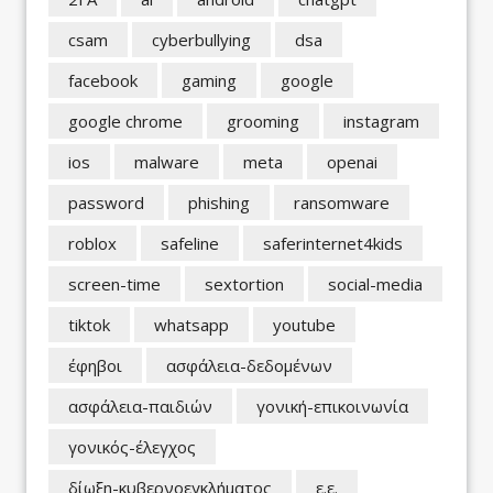
csam
cyberbullying
dsa
facebook
gaming
google
google chrome
grooming
instagram
ios
malware
meta
openai
password
phishing
ransomware
roblox
safeline
saferinternet4kids
screen-time
sextortion
social-media
tiktok
whatsapp
youtube
έφηβοι
ασφάλεια-δεδομένων
ασφάλεια-παιδιών
γονική-επικοινωνία
γονικός-έλεγχος
δίωξη-κυβερνοεγκλήματος
ε.ε.