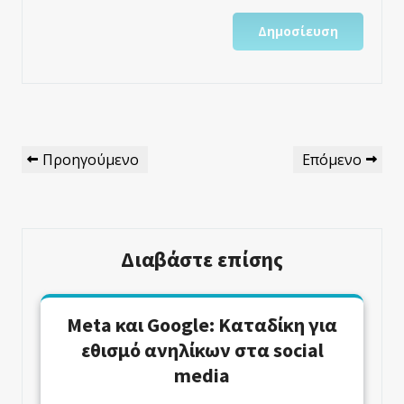
Πλοήγηση
Προηγούμενο
Επόμενο
Προηγούμενο
Επόμενο
Άρθρων
Άρθρο
Άρθρο
Διαβάστε επίσης
Meta και Google: Καταδίκη για
εθισμό ανηλίκων στα social
media