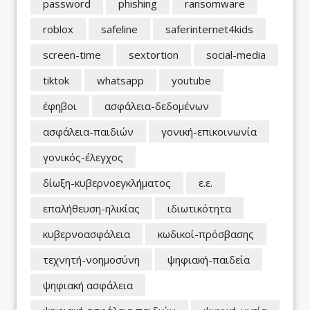
password
phishing
ransomware
roblox
safeline
saferinternet4kids
screen-time
sextortion
social-media
tiktok
whatsapp
youtube
έφηβοι
ασφάλεια-δεδομένων
ασφάλεια-παιδιών
γονική-επικοινωνία
γονικός-έλεγχος
δίωξη-κυβερνοεγκλήματος
ε.ε.
επαλήθευση-ηλικίας
ιδιωτικότητα
κυβερνοασφάλεια
κωδικοί-πρόσβασης
τεχνητή-νοημοσύνη
ψηφιακή-παιδεία
ψηφιακή ασφάλεια