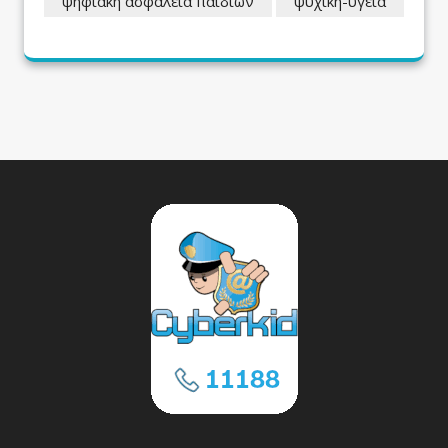
ψηφιακή ασφάλεια παιδιών
ψυχική-υγεία