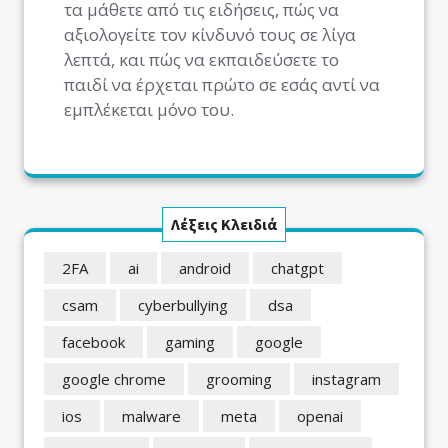
τα μάθετε από τις ειδήσεις, πώς να
αξιολογείτε τον κίνδυνό τους σε λίγα
λεπτά, και πώς να εκπαιδεύσετε το
παιδί να έρχεται πρώτο σε εσάς αντί να
εμπλέκεται μόνο του.
Λέξεις Κλειδιά
2FA
ai
android
chatgpt
csam
cyberbullying
dsa
facebook
gaming
google
google chrome
grooming
instagram
ios
malware
meta
openai