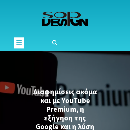
Μετάβαση
στο
περιεχόμενο
Διαφημίσεις ακόμα
και με YouTube
Premium, η
εξήγηση της
Google και η λύση