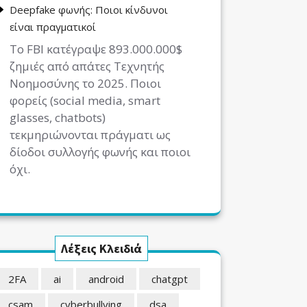
Deepfake φωνής: Ποιοι κίνδυνοι
είναι πραγματικοί
Το FBI κατέγραψε 893.000.000$
ζημιές από απάτες Τεχνητής
Νοημοσύνης το 2025. Ποιοι
φορείς (social media, smart
glasses, chatbots)
τεκμηριώνονται πράγματι ως
δίοδοι συλλογής φωνής και ποιοι
όχι.
Λέξεις Κλειδιά
2FA
ai
android
chatgpt
csam
cyberbullying
dsa