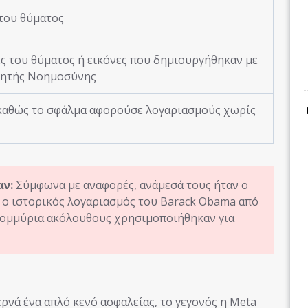
του θύματος
ς του θύματος ή εικόνες που δημιουργήθηκαν με
νητής Νοημοσύνης
 καθώς το σφάλμα αφορούσε λογαριασμούς χωρίς
αν:
Σύμφωνα με αναφορές, ανάμεσά τους ήταν ο
 ο ιστορικός λογαριασμός του Barack Obama από
ατομμύρια ακόλουθους χρησιμοποιήθηκαν για
ερνά ένα απλό κενό ασφαλείας, το γεγονός η Meta