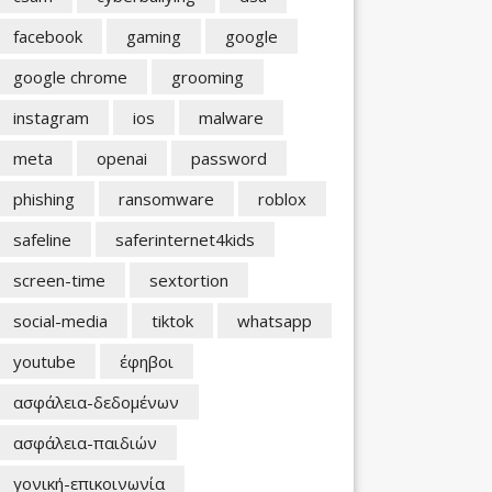
facebook
gaming
google
google chrome
grooming
instagram
ios
malware
meta
openai
password
phishing
ransomware
roblox
safeline
saferinternet4kids
screen-time
sextortion
social-media
tiktok
whatsapp
youtube
έφηβοι
ασφάλεια-δεδομένων
ασφάλεια-παιδιών
γονική-επικοινωνία