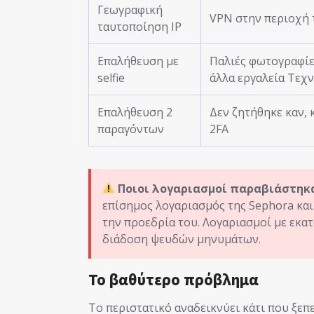
Γεωγραφική
VPN στην περιοχή 
ταυτοποίηση IP
Επαλήθευση με
Παλιές φωτογραφίε
selfie
άλλα εργαλεία Τεχ
Επαλήθευση 2
Δεν ζητήθηκε καν,
παραγόντων
2FA
Ποιοι λογαριασμοί παραβιάστηκ
επίσημος λογαριασμός της Sephora και
την προεδρία του. Λογαριασμοί με εκ
διάδοση ψευδών μηνυμάτων.
Το βαθύτερο πρόβλημα
Το περιστατικό αναδεικνύει κάτι που ξεπ