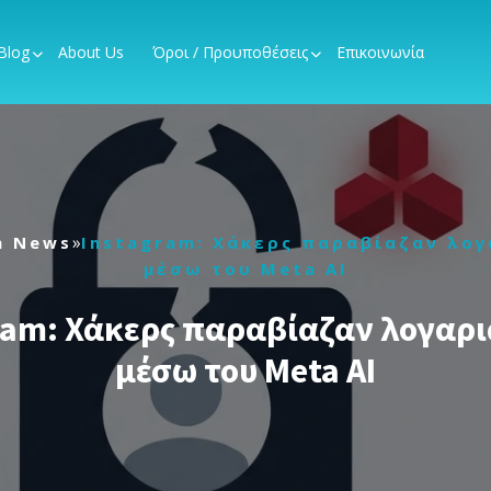
Blog
About Us
Όροι / Προυποθέσεις
Επικοινωνία
»
h News
Instagram: Χάκερς παραβίαζαν λο
μέσω του Meta AI
ram: Χάκερς παραβίαζαν λογαρ
μέσω του Meta AI