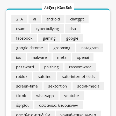
Λέξεις Κλειδιά
2FA
ai
android
chatgpt
csam
cyberbullying
dsa
facebook
gaming
google
google chrome
grooming
instagram
ios
malware
meta
openai
password
phishing
ransomware
roblox
safeline
saferinternet4kids
screen-time
sextortion
social-media
tiktok
whatsapp
youtube
έφηβοι
ασφάλεια-δεδομένων
ασφάλεια-παιδιών
γονική-επικοινωνία