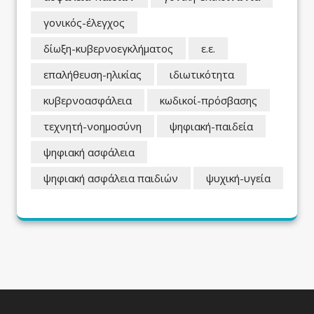
γονικός-έλεγχος
δίωξη-κυβερνοεγκλήματος
ε.ε.
επαλήθευση-ηλικίας
ιδιωτικότητα
κυβερνοασφάλεια
κωδικοί-πρόσβασης
τεχνητή-νοημοσύνη
ψηφιακή-παιδεία
ψηφιακή ασφάλεια
ψηφιακή ασφάλεια παιδιών
ψυχική-υγεία