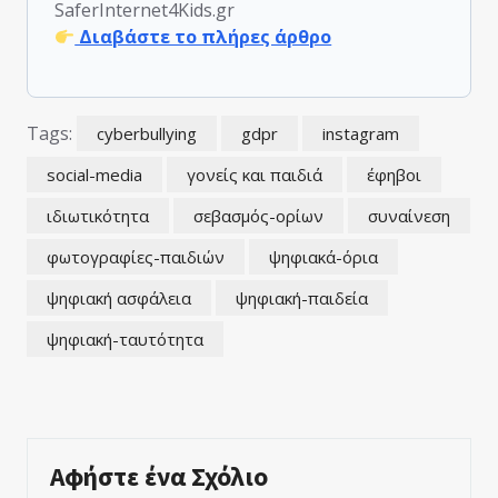
SaferInternet4Kids.gr
Διαβάστε το πλήρες άρθρο
Tags:
cyberbullying
gdpr
instagram
social-media
γονείς και παιδιά
έφηβοι
ιδιωτικότητα
σεβασμός-ορίων
συναίνεση
φωτογραφίες-παιδιών
ψηφιακά-όρια
ψηφιακή ασφάλεια
ψηφιακή-παιδεία
ψηφιακή-ταυτότητα
Αφήστε ένα Σχόλιο