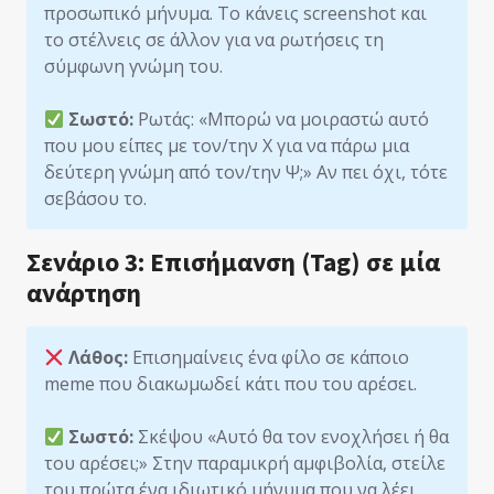
προσωπικό μήνυμα. Το κάνεις screenshot και
το στέλνεις σε άλλον για να ρωτήσεις τη
σύμφωνη γνώμη του.
Σωστό:
Ρωτάς: «Μπορώ να μοιραστώ αυτό
που μου είπες με τον/την Χ για να πάρω μια
δεύτερη γνώμη από τον/την Ψ;» Αν πει όχι, τότε
σεβάσου το.
Σενάριο 3: Επισήμανση (Tag) σε μία
ανάρτηση
Λάθος:
Επισημαίνεις ένα φίλο σε κάποιο
meme που διακωμωδεί κάτι που του αρέσει.
Σωστό:
Σκέψου «Αυτό θα τον ενοχλήσει ή θα
του αρέσει;» Στην παραμικρή αμφιβολία, στείλε
του πρώτα ένα ιδιωτικό μήνυμα που να λέει