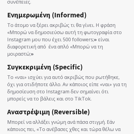
συνέπειες.
Ενημερωμένη (Informed)
Το άτομο να ξέρει ακριβώς τι θα γίνει. Η φράση
«Μπορώ να δημοσιεύσω αυτή τη φωτογραφία στο
Instagram μου που έχει 500 followers;
»
είναι
διαφορετική από ένα απλό «Μπορώ να τη
μοιραστώ;
»
Συγκεκριμένη (Specific)
Το «ναι» ισχύει για αυτό ακριβώς που ρωτήθηκε,
όχι για οτιδήποτε άλλο. Αν κάποιος είπε «ναι» για τη
δημοσίευση στο Instagram δεν σημαίνει ότι
μπορείς να το βάλεις και στο TikTok.
Αναστρέψιμη (Reversible)
Μπορεί να αλλάξει γνώμη ανά πάσα στιγμή. Εάν
κάποιος πει, «Το ανέβασες χθες και τώρα θέλω να