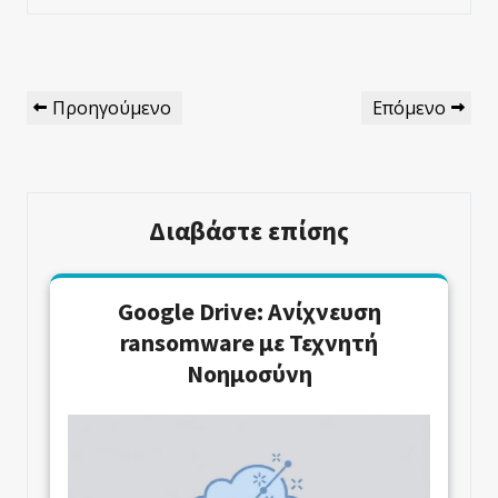
Πλοήγηση
Προηγούμενο
Επόμενο
Προηγούμενο
Επόμενο
Άρθρων
Άρθρο
Άρθρο
Διαβάστε επίσης
Google Drive: Ανίχνευση
ransomware με Τεχνητή
Νοημοσύνη