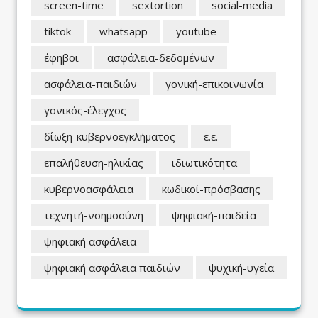
screen-time
sextortion
social-media
tiktok
whatsapp
youtube
έφηβοι
ασφάλεια-δεδομένων
ασφάλεια-παιδιών
γονική-επικοινωνία
γονικός-έλεγχος
δίωξη-κυβερνοεγκλήματος
ε.ε.
επαλήθευση-ηλικίας
ιδιωτικότητα
κυβερνοασφάλεια
κωδικοί-πρόσβασης
τεχνητή-νοημοσύνη
ψηφιακή-παιδεία
ψηφιακή ασφάλεια
ψηφιακή ασφάλεια παιδιών
ψυχική-υγεία