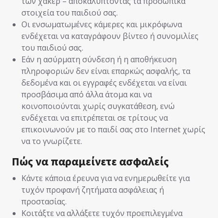
των χάκερ – αποκαλύπτοντας τα προσωπικά
στοιχεία του παιδιού σας.
Οι ενσωματωμένες κάμερες και μικρόφωνα
ενδέχεται να καταγράφουν βίντεο ή συνομιλίες
του παιδιού σας.
Εάν η ασύρματη σύνδεση ή η αποθήκευση
πληροφοριών δεν είναι επαρκώς ασφαλής, τα
δεδομένα και οι εγγραφές ενδέχεται να είναι
προσβάσιμα από άλλα άτομα και να
κοινοποιούνται χωρίς συγκατάθεση, ενώ
ενδέχεται να επιτρέπεται σε τρίτους να
επικοινωνούν με το παιδί σας στο Internet χωρίς
να το γνωρίζετε.
Πώς να παραμείνετε ασφαλείς
Κάντε κάποια έρευνα για να ενημερωθείτε για
τυχόν προφανή ζητήματα ασφάλειας ή
προστασίας.
Κοιτάξτε να αλλάξετε τυχόν προεπιλεγμένα