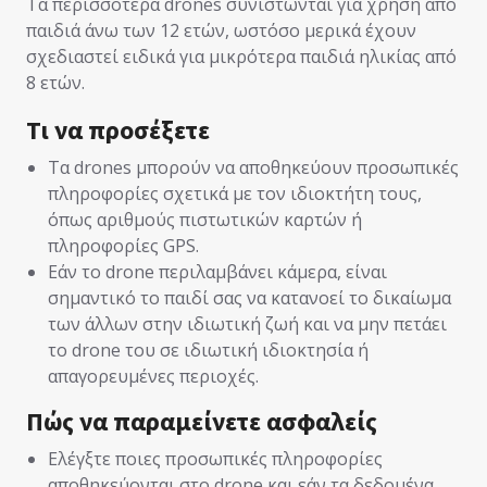
Τα περισσότερα drones συνιστώνται για χρήση από
παιδιά άνω των 12 ετών, ωστόσο μερικά έχουν
σχεδιαστεί ειδικά για μικρότερα παιδιά ηλικίας από
8 ετών.
Τι να προσέξετε
Τα drones μπορούν να αποθηκεύουν προσωπικές
πληροφορίες σχετικά με τον ιδιοκτήτη τους,
όπως αριθμούς πιστωτικών καρτών ή
πληροφορίες GPS.
Εάν το drone περιλαμβάνει κάμερα, είναι
σημαντικό το παιδί σας να κατανοεί το δικαίωμα
των άλλων στην ιδιωτική ζωή και να μην πετάει
το drone του σε ιδιωτική ιδιοκτησία ή
απαγορευμένες περιοχές.
Πώς να παραμείνετε ασφαλείς
Ελέγξτε ποιες προσωπικές πληροφορίες
αποθηκεύονται στο drone και εάν τα δεδομένα