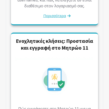
usernames, και πώς να ελέγξετε αν είναι
διαθέσιμο στον λογαριασμό σας.
Περισσότερα
Ενοχλητικές κλήσεις: Προστασία
και εγγραφή στο Μητρώο 11
Πώς εγγράφεστε στο Μητρώο 11 για να