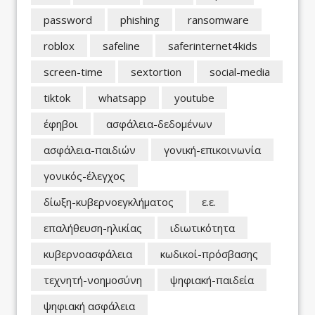
password
phishing
ransomware
roblox
safeline
saferinternet4kids
screen-time
sextortion
social-media
tiktok
whatsapp
youtube
έφηβοι
ασφάλεια-δεδομένων
ασφάλεια-παιδιών
γονική-επικοινωνία
γονικός-έλεγχος
δίωξη-κυβερνοεγκλήματος
ε.ε.
επαλήθευση-ηλικίας
ιδιωτικότητα
κυβερνοασφάλεια
κωδικοί-πρόσβασης
τεχνητή-νοημοσύνη
ψηφιακή-παιδεία
ψηφιακή ασφάλεια