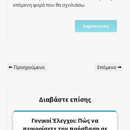
επόμενη φορά που θα σχολιάσω.
Πλοήγηση
Προηγούμενο
Επόμενο
Προηγούμενο
Επόμενο
Άρθρων
Άρθρο
Άρθρο
Διαβάστε επίσης
Γονικοί Έλεγχοι: Πώς να
περιορίσετε την πρόσβαση σε