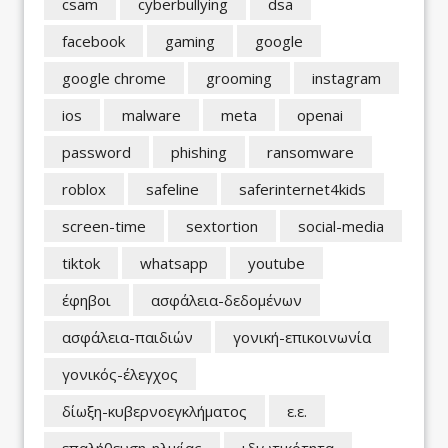
csam
cyberbullying
dsa
facebook
gaming
google
google chrome
grooming
instagram
ios
malware
meta
openai
password
phishing
ransomware
roblox
safeline
saferinternet4kids
screen-time
sextortion
social-media
tiktok
whatsapp
youtube
έφηβοι
ασφάλεια-δεδομένων
ασφάλεια-παιδιών
γονική-επικοινωνία
γονικός-έλεγχος
δίωξη-κυβερνοεγκλήματος
ε.ε.
επαλήθευση-ηλικίας
ιδιωτικότητα