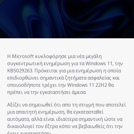
Η Microsoft κυκλοφόρησε μια νέα μεγάλη
συγκεντρωτική ενημέρωση για τα Windows 11, την
KB5029263. Πρόκειται για μια ενημέρωση η οποία
επιδιορθώνει σημαντικά ζητήματα ασφαλείας και
οποιοσδήποτε τρέχει την Windows 11 22H2 θα
πρέπει να την εγκαταστήσει άμεσα.
Αξίζει να σημειωθεί ότι απο τη στιγμή που αποτελεί
μια απαιτητή ενημέρωση, θα εγκατασταθεί
αυτόματα, αλλά είναι ιδιαίτερα σημαντική ώστε να
δικαιολογεί τον έξτρα κόπο να βεβαιωθείς ότι την
έχεις εγκαταστήσει.