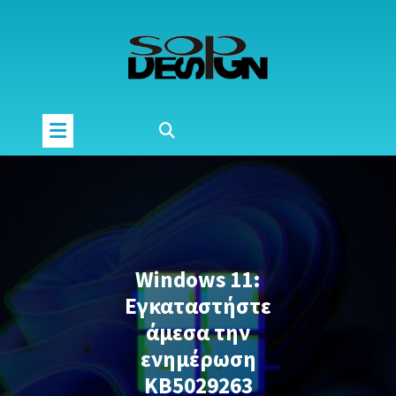
Μετάβαση
στο
περιεχόμενο
Windows 11:
Εγκαταστήστε
άμεσα την
ενημέρωση
KB5029263