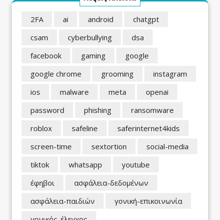
2FA
ai
android
chatgpt
csam
cyberbullying
dsa
facebook
gaming
google
google chrome
grooming
instagram
ios
malware
meta
openai
password
phishing
ransomware
roblox
safeline
saferinternet4kids
screen-time
sextortion
social-media
tiktok
whatsapp
youtube
έφηβοι
ασφάλεια-δεδομένων
ασφάλεια-παιδιών
γονική-επικοινωνία
γονικός-έλεγχος