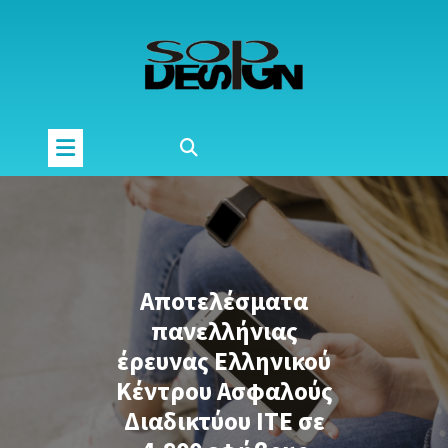
Μετάβαση
στο
περιεχόμενο
Αποτελέσματα
πανελλήνιας
έρευνας Ελληνικού
Κέντρου Ασφαλούς
Διαδικτύου ΙΤΕ σε