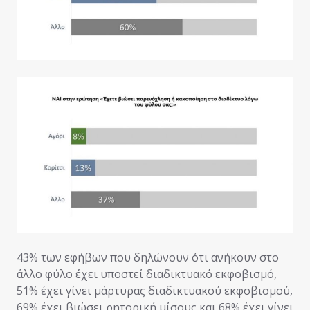
43% των εφήβων που δηλώνουν ότι ανήκουν στο
άλλο φύλο έχει υποστεί διαδικτυακό εκφοβισμό,
51% έχει γίνει μάρτυρας διαδικτυακού εκφοβισμού,
69% έχει βιώσει ρητορική μίσους και 68% έχει γίνει