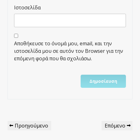
Ιστοσελίδα
Αποθήκευσε το όνομά μου, email, και την
ιστοσελίδα μου σε αυτόν τον Browser για την
επόμενη φορά που θα σχολιάσω.
Πλοήγηση
Προηγούμενο
Επόμενο
Προηγούμενο
Επόμενο
Άρθρων
Άρθρο
Άρθρο