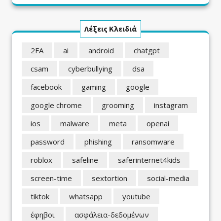
Λέξεις Κλειδιά
2FA
ai
android
chatgpt
csam
cyberbullying
dsa
facebook
gaming
google
google chrome
grooming
instagram
ios
malware
meta
openai
password
phishing
ransomware
roblox
safeline
saferinternet4kids
screen-time
sextortion
social-media
tiktok
whatsapp
youtube
έφηβοι
ασφάλεια-δεδομένων