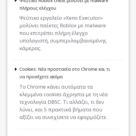
Ψεύτικο Roblox cheat μολύνει με malware
πλήρους ελέγχου
Ψεύτικο εργαλείο «Xeno Executor»
μολύνει παίκτες Roblox με malware
που επιτρέπει πλήρη έλεγχο
υπολογιστή, συμπεριλαμβανομένης
κάμερας.
Cookies: Νέα προστασία στο Chrome και τι
να προσέχετε ακόμα
Το Chrome κάνει αυτόματα τα
κλεμμένα cookies άχρηστα με τη νέα
τεχνολογία DBSC. Τι αλλάζει, τι δεν
λύνει, και 5 πρακτικά βήματα που
αξίζει να συνεχίσετε να εφαρμόζετε.