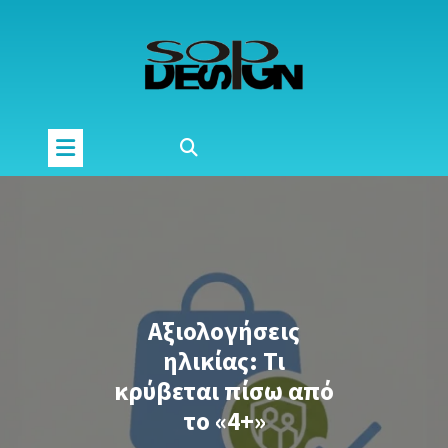
Μετάβαση
στο
περιεχόμενο
Αξιολογήσεις
ηλικίας: Τι
κρύβεται πίσω από
το «4+»