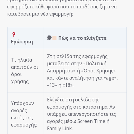
εφαρμόζετε κάθε φορά που το παιδί σας ζητά να
κατεβάσει μια νέα εφαρμογή:
🕵
Πώς να το ελέγξετε
Ερώτηση
Στη σελίδα της εφαρμογής,
Τι ηλικία
μεταβείτε στην «Πολιτική
απαιτούν οι
Απορρήτου» ή «Όροι Χρήσης»
όροι
και κάντε αναζήτηση για «age»,
χρήσης;
«13» ή «18».
Ελέγξτε στη σελίδα της
Υπάρχουν
εφαρμογής στο κατάστημα. Αν
αγορές
υπάρχει, απενεργοποιήστε τις
εντός της
αγορές μέσω Screen Time ή
εφαρμογής;
Family Link.