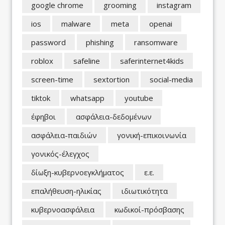
google chrome
grooming
instagram
ios
malware
meta
openai
password
phishing
ransomware
roblox
safeline
saferinternet4kids
screen-time
sextortion
social-media
tiktok
whatsapp
youtube
έφηβοι
ασφάλεια-δεδομένων
ασφάλεια-παιδιών
γονική-επικοινωνία
γονικός-έλεγχος
δίωξη-κυβερνοεγκλήματος
ε.ε.
επαλήθευση-ηλικίας
ιδιωτικότητα
κυβερνοασφάλεια
κωδικοί-πρόσβασης