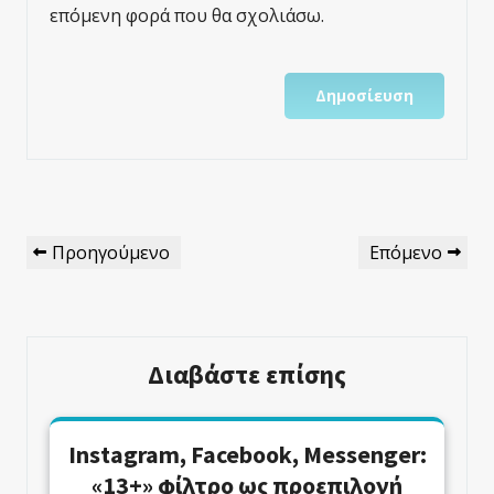
επόμενη φορά που θα σχολιάσω.
Πλοήγηση
Προηγούμενο
Επόμενο
Προηγούμενο
Επόμενο
Άρθρων
Άρθρο
Άρθρο
Διαβάστε επίσης
Instagram, Facebook, Messenger:
«13+» φίλτρο ως προεπιλογή