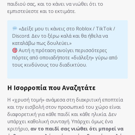
παιδιού σας, και το κάνει να νιώθει ότι το
εμπιστεύεστε και το εκτιμάτε.
«Δείξε μου τι κάνεις στο Roblox / TikTok /
Discord. Δεν το ξέρω καλά και θα ήθελα να
καταλάβω πως δουλεύει.»
Αυτή η πρόταση ανοίγει περισσότερες
πόρτες από οποιαδήποτε «διάλεξη» γύρω από
τους κινδύνους του διαδικτύου.
Η Ισορροπία που Αναζητάτε
Η «χρυσή τομή» ανάμεσα στη διακριτική εποπτεία
και την εισβολή στον προσωπικό του χώρο είναι
διαφορετική για κάθε παιδί και κάθε ηλικία. Δεν
υπάρχει καθολική συνταγή. Υπάρχει όμως ένα
κριτήριο,
αν το παιδί σας νιώθει ότι μπορεί να