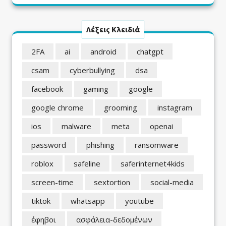
Λέξεις Κλειδιά
2FA
ai
android
chatgpt
csam
cyberbullying
dsa
facebook
gaming
google
google chrome
grooming
instagram
ios
malware
meta
openai
password
phishing
ransomware
roblox
safeline
saferinternet4kids
screen-time
sextortion
social-media
tiktok
whatsapp
youtube
έφηβοι
ασφάλεια-δεδομένων