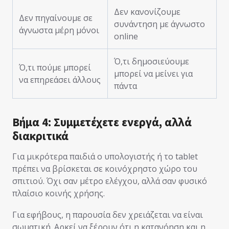
Δεν κανονίζουμε
Δεν πηγαίνουμε σε
συνάντηση με άγνωστο
άγνωστα μέρη μόνοι
online
Ό,τι δημοσιεύουμε
Ό,τι πούμε μπορεί
μπορεί να μείνει για
να επηρεάσει άλλους
πάντα
Βήμα 4: Συμμετέχετε ενεργά, αλλά
διακριτικά
Για μικρότερα παιδιά ο υπολογιστής ή το tablet
πρέπει να βρίσκεται σε κοινόχρηστο χώρο του
σπιτιού. Όχι σαν μέτρο ελέγχου, αλλά σαν φυσικό
πλαίσιο κοινής χρήσης.
Για εφήβους, η παρουσία δεν χρειάζεται να είναι
σωματική. Αρκεί να ξέρουν ότι η κατανόηση και η