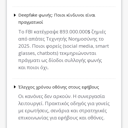
Deepfake φωνής: Ποιοι κίνδυνοι είναι
πραγματικοί
Το FBI κατέγραψε 893.000.000$ ζημιές
από απάτες Τεχνητής Νοημοσύνης το
2025. Ποιοι φορείς (social media, smart
glasses, chatbots) τεκμηριώνονται
πράγματι ως δίοδοι συλλογής φωνής
και ποιοι όχι.
Έλεγχος χρόνου οθόνης στους εφήβους
Οι κανόνες δεν αρκούν. Η συνεργασία
λειτουργεί. Πρακτικός οδηγός για γονείς
με ερωτήσεις, σενάρια και στρατηγικές
επικοινωνίας για εφήβους και οθόνες.