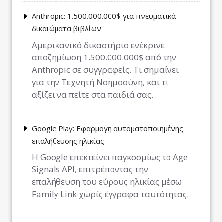
Anthropic: 1.500.000.000$ για πνευματικά
δικαιώματα βιβλίων
Αμερικανικό δικαστήριο ενέκρινε
αποζημίωση 1.500.000.000$ από την
Anthropic σε συγγραφείς. Τι σημαίνει
για την Τεχνητή Νοημοσύνη, και τι
αξίζει να πείτε στα παιδιά σας.
Google Play: Εφαρμογή αυτοματοποιημένης
επαλήθευσης ηλικίας
Η Google επεκτείνει παγκοσμίως το Age
Signals API, επιτρέποντας την
επαλήθευση του εύρους ηλικίας μέσω
Family Link χωρίς έγγραφα ταυτότητας.