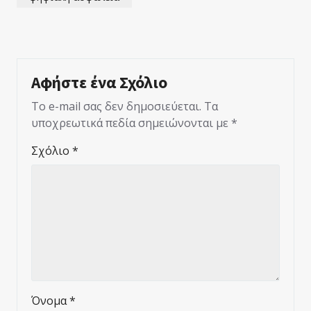
Αφήστε ένα Σχόλιο
Το e-mail σας δεν δημοσιεύεται.
Τα
υποχρεωτικά πεδία σημειώνονται με
*
Σχόλιο
*
Όνομα
*