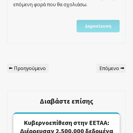
επόμενη φορά που θα σχολιάσω.
Πλοήγηση
Προηγούμενο
Επόμενο
Προηγούμενο
Επόμενο
Άρθρων
Άρθρο
Άρθρο
Διαβάστε επίσης
Κυβερνοεπίθεση στην ΕΕΤΑΑ:
Διέρρευσαν 2.500.000 δεδομένα