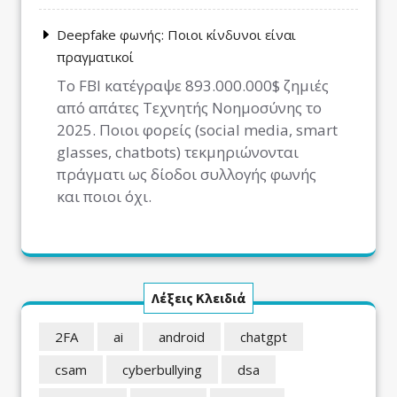
Deepfake φωνής: Ποιοι κίνδυνοι είναι
πραγματικοί
Το FBI κατέγραψε 893.000.000$ ζημιές
από απάτες Τεχνητής Νοημοσύνης το
2025. Ποιοι φορείς (social media, smart
glasses, chatbots) τεκμηριώνονται
πράγματι ως δίοδοι συλλογής φωνής
και ποιοι όχι.
Λέξεις Κλειδιά
2FA
ai
android
chatgpt
csam
cyberbullying
dsa