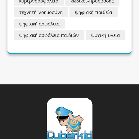
κυβερνοασφάλεια
κωδικοί-πρόσβασης
τεχνητή-νοημοσύνη
ψηφιακή-παιδεία
ψηφιακή ασφάλεια
ψηφιακή ασφάλεια παιδιών
ψυχική-υγεία