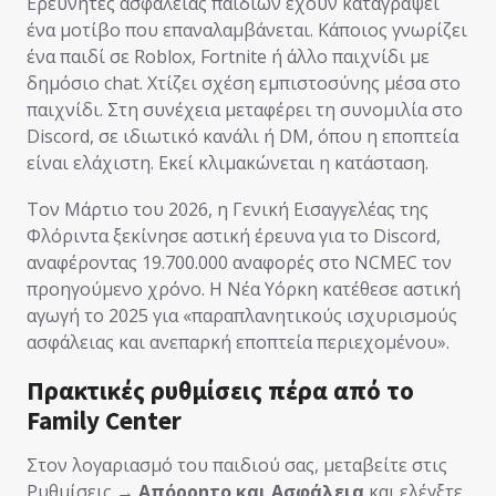
Ερευνητές ασφάλειας παιδιών έχουν καταγράψει
ένα μοτίβο που επαναλαμβάνεται. Κάποιος γνωρίζει
ένα παιδί σε Roblox, Fortnite ή άλλο παιχνίδι με
δημόσιο chat. Χτίζει σχέση εμπιστοσύνης μέσα στο
παιχνίδι. Στη συνέχεια μεταφέρει τη συνομιλία στο
Discord, σε ιδιωτικό κανάλι ή DM, όπου η εποπτεία
είναι ελάχιστη. Εκεί κλιμακώνεται η κατάσταση.
Τον Μάρτιο του 2026, η Γενική Εισαγγελέας της
Φλόριντα ξεκίνησε αστική έρευνα για το Discord,
αναφέροντας 19.700.000 αναφορές στο NCMEC τον
προηγούμενο χρόνο. Η Νέα Υόρκη κατέθεσε αστική
αγωγή το 2025 για «παραπλανητικούς ισχυρισμούς
ασφάλειας και ανεπαρκή εποπτεία περιεχομένου».
Πρακτικές ρυθμίσεις πέρα από το
Family Center
Στον λογαριασμό του παιδιού σας, μεταβείτε στις
Ρυθμίσεις →
Απόρρητο και Ασφάλεια
και ελέγξτε