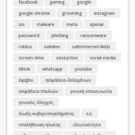
facebook
gaming
google
google chrome
grooming
instagram
ios
malware
meta
openai
password
phishing
ransomware
roblox
safeline
saferinternet4kids
screen-time
sextortion
social-media
tiktok
whatsapp
youtube
έφηβοι
ασφάλεια-δεδομένων
ασφάλεια-παιδιών
γονική-επικοινωνία
γονικός-έλεγχος
δίωξη-κυβερνοεγκλήματος
ε.ε.
επαλήθευση-ηλικίας
ιδιωτικότητα