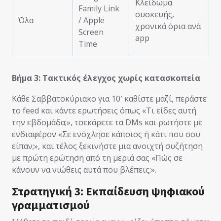
Κλείδωμα
Family Link
συσκευής,
Όλα
/ Apple
χρονικά όρια ανά
Screen
app
Time
Βήμα 3: Τακτικός έλεγχος χωρίς κατασκοπεία
Κάθε Σαββατοκύριακο για 10′ καθίστε μαζί, περάστε
το feed και κάντε ερωτήσεις όπως «Τι είδες αυτή
την εβδομάδα;», τσεκάρετε τα DMs και ρωτήστε με
ενδιαφέρον «Σε ενόχλησε κάποιος ή κάτι που σου
είπαν;», και τέλος ξεκινήστε μια ανοιχτή συζήτηση
με πρώτη ερώτηση από τη μεριά σας «Πώς σε
κάνουν να νιώθεις αυτά που βλέπεις;».
Στρατηγική 3: Εκπαίδευση ψηφιακού
γραμματισμού