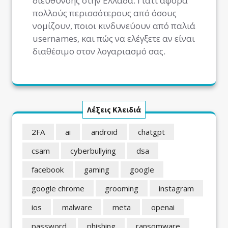
διεύθυνσης στην Ελλάδα. Γιατί αφορά
πολλούς περισσότερους από όσους
νομίζουν, ποιοι κινδυνεύουν από παλιά
usernames, και πώς να ελέγξετε αν είναι
διαθέσιμο στον λογαριασμό σας.
Λέξεις Κλειδιά
2FA
ai
android
chatgpt
csam
cyberbullying
dsa
facebook
gaming
google
google chrome
grooming
instagram
ios
malware
meta
openai
password
phishing
ransomware