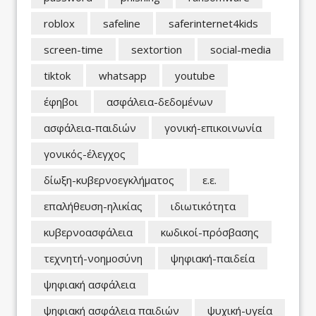
roblox
safeline
saferinternet4kids
screen-time
sextortion
social-media
tiktok
whatsapp
youtube
έφηβοι
ασφάλεια-δεδομένων
ασφάλεια-παιδιών
γονική-επικοινωνία
γονικός-έλεγχος
δίωξη-κυβερνοεγκλήματος
ε.ε.
επαλήθευση-ηλικίας
ιδιωτικότητα
κυβερνοασφάλεια
κωδικοί-πρόσβασης
τεχνητή-νοημοσύνη
ψηφιακή-παιδεία
ψηφιακή ασφάλεια
ψηφιακή ασφάλεια παιδιών
ψυχική-υγεία