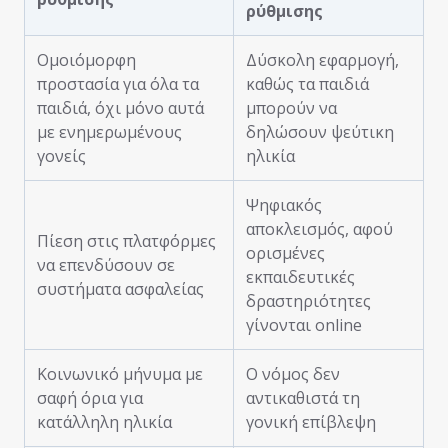
ρύθμισης
Ομοιόμορφη
Δύσκολη εφαρμογή,
προστασία για όλα τα
καθώς τα παιδιά
παιδιά, όχι μόνο αυτά
μπορούν να
με ενημερωμένους
δηλώσουν ψεύτικη
γονείς
ηλικία
Ψηφιακός
αποκλεισμός, αφού
Πίεση στις πλατφόρμες
ορισμένες
να επενδύσουν σε
εκπαιδευτικές
συστήματα ασφαλείας
δραστηριότητες
γίνονται online
Κοινωνικό μήνυμα με
Ο νόμος δεν
σαφή όρια για
αντικαθιστά τη
κατάλληλη ηλικία
γονική επίβλεψη