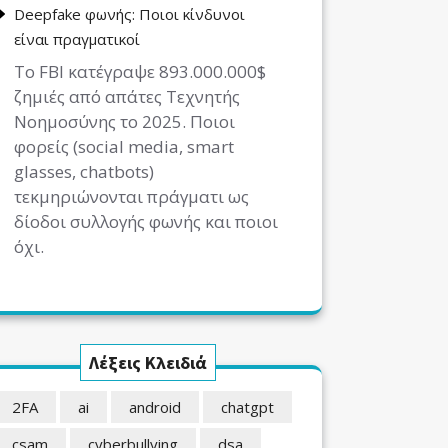
Deepfake φωνής: Ποιοι κίνδυνοι
είναι πραγματικοί
Το FBI κατέγραψε 893.000.000$
ζημιές από απάτες Τεχνητής
Νοημοσύνης το 2025. Ποιοι
φορείς (social media, smart
glasses, chatbots)
τεκμηριώνονται πράγματι ως
δίοδοι συλλογής φωνής και ποιοι
όχι.
Λέξεις Κλειδιά
2FA
ai
android
chatgpt
csam
cyberbullying
dsa