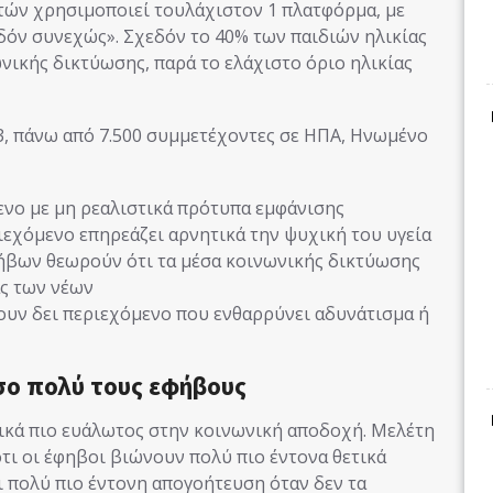
ετών χρησιμοποιεί τουλάχιστον 1 πλατφόρμα, με
δόν συνεχώς». Σχεδόν το 40% των παιδιών ηλικίας
ωνικής δικτύωσης, παρά το ελάχιστο όριο ηλικίας
23, πάνω από 7.500 συμμετέχοντες σε ΗΠΑ, Ηνωμένο
μενο με μη ρεαλιστικά πρότυπα εμφάνισης
ριεχόμενο επηρεάζει αρνητικά την ψυχική του υγεία
φήβων θεωρούν ότι τα μέσα κοινωνικής δικτύωσης
ας των νέων
έχουν δει περιεχόμενο που ενθαρρύνει αδυνάτισμα ή
όσο πολύ τους εφήβους
ικά πιο ευάλωτος στην κοινωνική αποδοχή. Μελέτη
 ότι οι έφηβοι βιώνουν πολύ πιο έντονα θετικά
ι πολύ πιο έντονη απογοήτευση όταν δεν τα