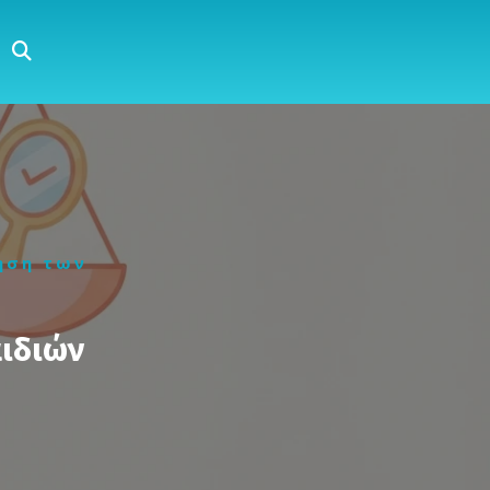
μηση των
αιδιών