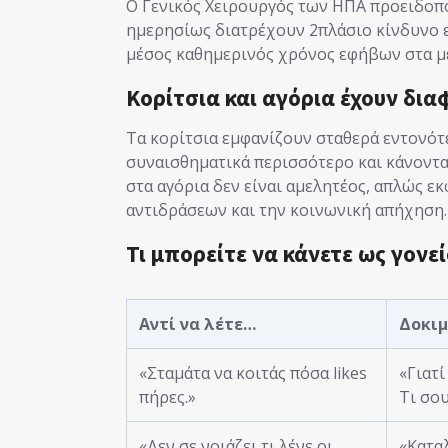
Ο Γενικός Χειρουργός των ΗΠΑ προειδοπ
ημερησίως διατρέχουν 2πλάσιο κίνδυνο 
μέσος καθημερινός χρόνος εφήβων στα μέ
Κορίτσια και αγόρια έχουν δια
Τα κορίτσια εμφανίζουν σταθερά εντονότ
συναισθηματικά περισσότερο και κάνοντα
στα αγόρια δεν είναι αμελητέος, απλώς ε
αντιδράσεων και την κοινωνική απήχηση.
Τι μπορείτε να κάνετε ως γονεί
Αντί να λέτε…
Δοκιμ
«Σταμάτα να κοιτάς πόσα likes
«Γιατ
πήρες.»
Τι σου
«Δεν σε νοιάζει τι λένε οι
«Καταλ