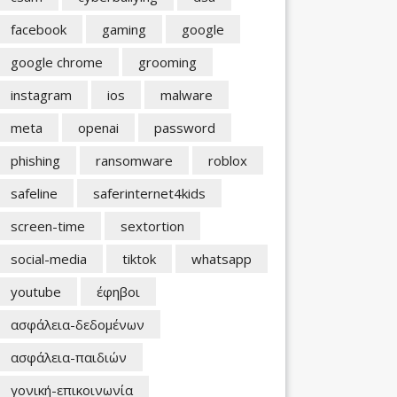
facebook
gaming
google
google chrome
grooming
instagram
ios
malware
meta
openai
password
phishing
ransomware
roblox
safeline
saferinternet4kids
screen-time
sextortion
social-media
tiktok
whatsapp
youtube
έφηβοι
ασφάλεια-δεδομένων
ασφάλεια-παιδιών
γονική-επικοινωνία