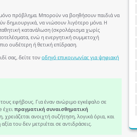
ι μόνο πρόβλημα. Μπορούν να βοηθήσουν παιδιά να
ύν δημιουργικά, να νιώσουν λιγότερο μόνα. Η
 παθητική κατανάλωση (σκρολάρισμα χωρίς
ποτελέσματα, ενώ η ενεργητική συμμετοχή
 πιο ουδέτερη ή θετική επίδραση.
δί σας, δείτε τον
οδηγό επικοινωνίας για ψηφιακή
α τους εφήβους. Για έναν ανώριμο εγκέφαλο σε
e έχει
πραγματική συναισθηματική
η, χρειάζεται ανοιχτή συζήτηση, λογικά όρια, και
 αξία του δεν μετριέται σε αντιδράσεις.