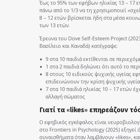
Έως το 95% των εφήβων ηλικίας 13 – 17 
πάνω από το 1/3 να τη χρησιμοποιεί «σχε
8 – 12 ετών βρίσκεται ήδη στα μέσα κοιν
των 13 ετών.
Έρευνα του Dove Self-Esteem Project (20
Βασίλειο και Καναδά) κατέγραψε:
9 στα 10 παιδιά εκτίθενται σε περιεχό
1 στα 2 παιδιά δηλώνει ότι αυτό το πε
8 στους 10 ειδικούς ψυχικής υγείας ε
επιδεινώνουν την κρίση ψυχικής υγεί
7 στα 10 παιδιά ηλικίας 10 – 17 ετών 
αλλαγή σώματος
Γιατί τα «likes» επηρεάζουν τ
Ο εφηβικός εγκέφαλος είναι νευροβιολογ
στο Frontiers in Psychology (2025) εξηγεί
συναισθήματα όταν λαμβάνουν «likes», κα