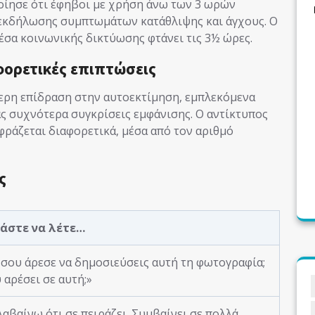
οίησε ότι έφηβοι με χρήση άνω των 3 ωρών
εκδήλωσης συμπτωμάτων κατάθλιψης και άγχους. Ο
σα κοινωνικής δικτύωσης φτάνει τις 3½ ώρες.
φορετικές επιπτώσεις
ερη επίδραση στην αυτοεκτίμηση, εμπλεκόμενα
ς συχνότερα συγκρίσεις εμφάνισης. Ο αντίκτυπος
κφράζεται διαφορετικά, μέσα από τον αριθμό
ς
άστε να λέτε…
ί σου άρεσε να δημοσιεύσεις αυτή τη φωτογραφία;
 αρέσει σε αυτή;»
αβαίνω ότι σε πειράζει. Συμβαίνει σε πολλά