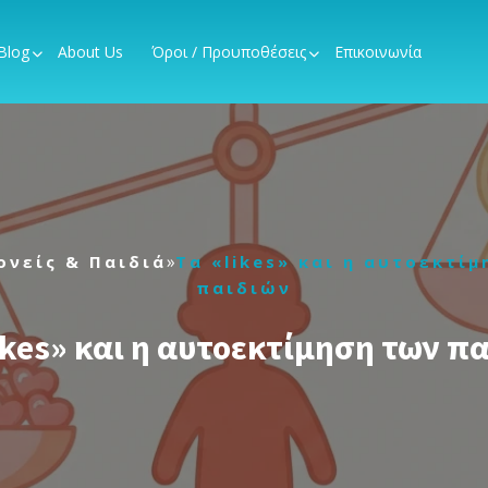
Blog
About Us
Όροι / Προυποθέσεις
Επικοινωνία
»
ονείς & Παιδιά
Τα «likes» και η αυτοεκτί
παιδιών
ikes» και η αυτοεκτίμηση των π