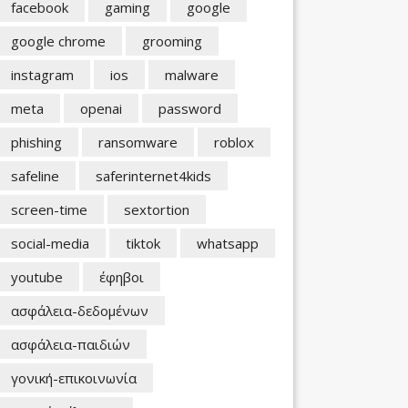
facebook
gaming
google
google chrome
grooming
instagram
ios
malware
meta
openai
password
phishing
ransomware
roblox
safeline
saferinternet4kids
screen-time
sextortion
social-media
tiktok
whatsapp
youtube
έφηβοι
ασφάλεια-δεδομένων
ασφάλεια-παιδιών
γονική-επικοινωνία