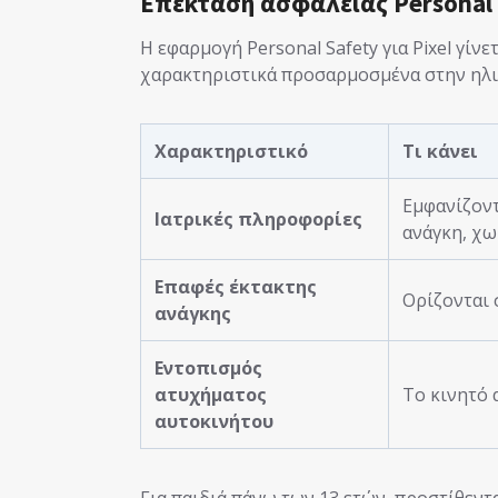
Επέκταση ασφάλειας Personal 
Η εφαρμογή Personal Safety για Pixel γίνε
χαρακτηριστικά προσαρμοσμένα στην ηλι
Χαρακτηριστικό
Τι κάνει
Εμφανίζοντ
Ιατρικές πληροφορίες
ανάγκη, χω
Επαφές έκτακτης
Ορίζονται 
ανάγκης
Εντοπισμός
ατυχήματος
Το κινητό 
αυτοκινήτου
Για παιδιά πάνω των 13 ετών, προστίθεντα