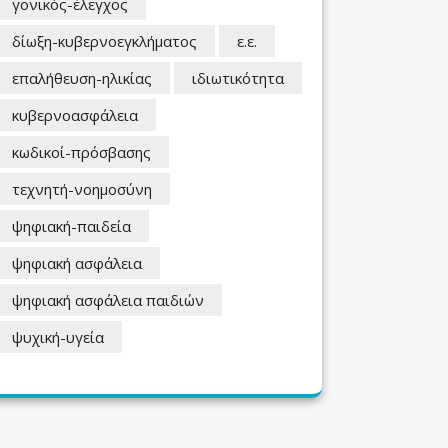
γονικός-έλεγχος
δίωξη-κυβερνοεγκλήματος
ε.ε.
επαλήθευση-ηλικίας
ιδιωτικότητα
κυβερνοασφάλεια
κωδικοί-πρόσβασης
τεχνητή-νοημοσύνη
ψηφιακή-παιδεία
ψηφιακή ασφάλεια
ψηφιακή ασφάλεια παιδιών
ψυχική-υγεία