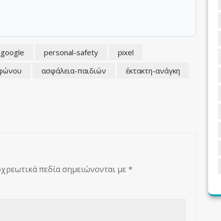
google
personal-safety
pixel
εφώνου
ασφάλεια-παιδιών
έκτακτη-ανάγκη
χρεωτικά πεδία σημειώνονται με
*