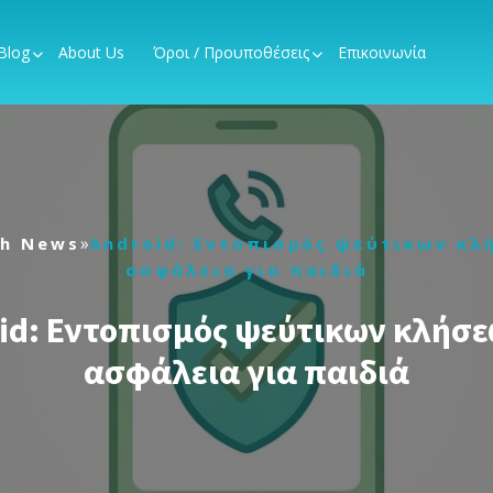
Blog
About Us
Όροι / Προυποθέσεις
Επικοινωνία
»
ch News
Android: Εντοπισμός ψεύτικων κλ
ασφάλεια για παιδιά
id: Εντοπισμός ψεύτικων κλήσε
ασφάλεια για παιδιά