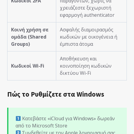
Κωδικοί 2FA
παραγόντων, χωρίς να
χρειάζεστε ξεχωριστή
εφαρμογή authenticator
Κοινή χρήση σε
Ασφαλής διαμοιρασμός
ομάδα (Shared
κωδικών με οικογένεια ή
Groups)
έμπιστα άτομα
Αποθήκευση και
Κωδικοί Wi-Fi
κοινοποίηση κωδικών
δικτύου Wi-Fi
Πώς το Ρυθμίζετε στα Windows
Κατεβάστε «iCloud για Windows» δωρεάν
από το Microsoft Store
Συνδεθείτε με τον Apple λογαριασμό σας