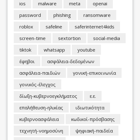
ios
malware
meta
openai
password
phishing
ransomware
roblox
safeline
saferinternet4kids
screen-time
sextortion
social-media
tiktok
whatsapp
youtube
έφηβοι
ασφάλεια-δεδομένων
ασφάλεια-παιδιών
γονική-επικοινωνία
γονικός-έλεγχος
δίωξη-κυβερνοεγκλήματος
ε.ε.
επαλήθευση-ηλικίας
ιδιωτικότητα
κυβερνοασφάλεια
κωδικοί-πρόσβασης
τεχνητή-νοημοσύνη
ψηφιακή-παιδεία