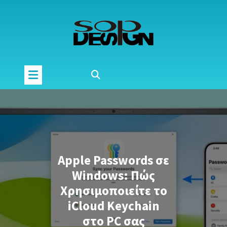
Μετάβαση
στο
περιεχόμενο
Apple Passwords σε
Windows: Πώς
Χρησιμοποιείτε το
iCloud Keychain
στο PC σας