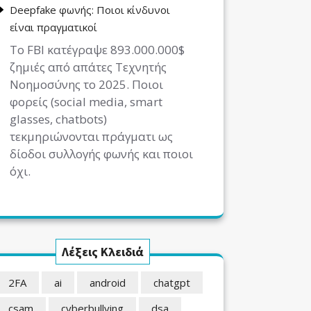
Deepfake φωνής: Ποιοι κίνδυνοι
είναι πραγματικοί
Το FBI κατέγραψε 893.000.000$
ζημιές από απάτες Τεχνητής
Νοημοσύνης το 2025. Ποιοι
φορείς (social media, smart
glasses, chatbots)
τεκμηριώνονται πράγματι ως
δίοδοι συλλογής φωνής και ποιοι
όχι.
Λέξεις Κλειδιά
2FA
ai
android
chatgpt
csam
cyberbullying
dsa