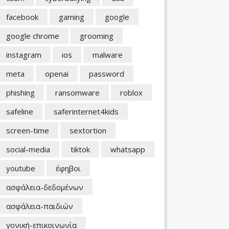
facebook
gaming
google
google chrome
grooming
instagram
ios
malware
meta
openai
password
phishing
ransomware
roblox
safeline
saferinternet4kids
screen-time
sextortion
social-media
tiktok
whatsapp
youtube
έφηβοι
ασφάλεια-δεδομένων
ασφάλεια-παιδιών
γονική-επικοινωνία