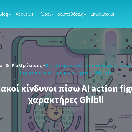
Blog
About Us
Όροι / Προυποθέσεις
Επικοινωνία
»
s & Ρυθμίσεις
Οι ψηφιακοί κίνδυνοι πίσω 
figures και χαρακτήρες Ghibli
ακοί κίνδυνοι πίσω AI action fig
χαρακτήρες Ghibli