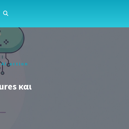
AI action
ures και